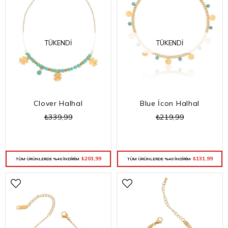
TÜKENDI
TÜKENDI
Clover Halhal
Blue İcon Halhal
₺339,99
₺219,99
₺203,99
₺131,99
TÜM ÜRÜNLERDE %40 İNDİRİM
TÜM ÜRÜNLERDE %40 İNDİRİM