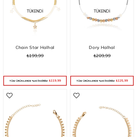
TÜKENDI
TÜKENDI
Chain Star Halhal
Dory Halhal
₺199,99
₺209,99
₺119,99
₺125,99
TÜM ÜRÜNLERDE %40 İNDİRİM
TÜM ÜRÜNLERDE %40 İNDİRİM