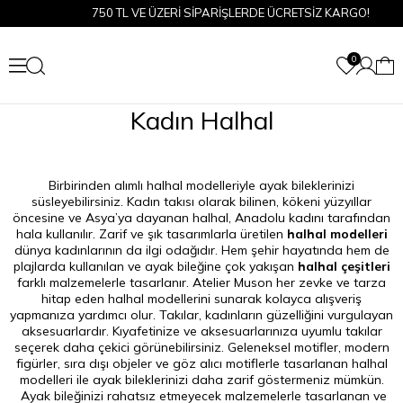
750 TL VE ÜZERİ SİPARİŞLERDE ÜCRETSİZ KARGO!
0
Kadın Halhal
Birbirinden alımlı halhal modelleriyle ayak bileklerinizi
süsleyebilirsiniz. Kadın takısı olarak bilinen, kökeni yüzyıllar
öncesine ve Asya’ya dayanan halhal, Anadolu kadını tarafından
hala kullanılır. Zarif ve şık tasarımlarla üretilen
halhal modelleri
dünya kadınlarının da ilgi odağıdır. Hem şehir hayatında hem de
plajlarda kullanılan ve ayak bileğine çok yakışan
halhal çeşitleri
farklı malzemelerle tasarlanır. Atelier Muson her zevke ve tarza
hitap eden halhal modellerini sunarak kolayca alışveriş
yapmanıza yardımcı olur. Takılar, kadınların güzelliğini vurgulayan
aksesuarlardır. Kıyafetinize ve aksesuarlarınıza uyumlu takılar
seçerek daha çekici görünebilirsiniz. Geleneksel motifler, modern
figürler, sıra dışı objeler ve göz alıcı motiflerle tasarlanan halhal
modelleri ile ayak bileklerinizi daha zarif göstermeniz mümkün.
Ayak bileğinizi rahatsız etmeyecek malzemelerle tasarlanan ve