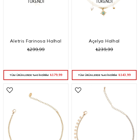
TÜKENDI
TÜKENDI
Aletris Farinosa Halhal
Açelya Halhal
₺299,99
₺239,99
₺179,99
₺143,99
TÜM ÜRÜNLERDE %40 İNDİRİM
TÜM ÜRÜNLERDE %40 İNDİRİM