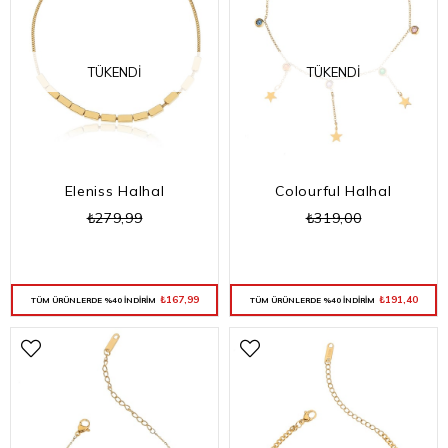
TÜKENDI
TÜKENDI
Eleniss Halhal
Colourful Halhal
₺279,99
₺319,00
₺167,99
₺191,40
TÜM ÜRÜNLERDE %40 İNDİRİM
TÜM ÜRÜNLERDE %40 İNDİRİM