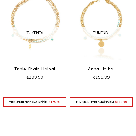
TÜKENDI
TÜKENDI
Triple Chain Halhal
Anna Halhal
₺209,99
₺199,99
₺125,99
₺119,99
TÜM ÜRÜNLERDE %40 İNDİRİM
TÜM ÜRÜNLERDE %40 İNDİRİM