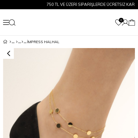
750 TL VE ÜZERİ SİPARİŞLERDE ÜCRETSİZ KARGO!
0
İMPRESS HALHAL