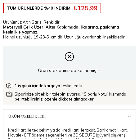
₺125,99
TÜM ÜRÜNLERDE %40 İNDİRİM
Ürünümüz Altın Sarısı Renklidir.
Meteryali Çelik Üzeri Altın Kaplamadır. Kararma, paslanma
kesinlikle yapmaz.
Halhal uzunluğu 19-23-5 cm’dir. Uzunluğu ayarlanabilir şekildedir.
Ürün stoklarımızda kalmamıştır.
1 iş günü içinde kargoya teslim edilir.
Siparinize ait ek bir talebiniz varsa, “Sipariş Notu” kısmında
belirtebilirsiniz, özenle dikkate alınacaktır.
ÜRÜN ÖZELLIKLERI
Kredi kartı ile tek çekim ya da kredi kartı ile taksit, Bankamatik kartı,
Havale / EFT ödeme seçenekleri ve 3D SECURE (güvenli alışveriş)