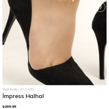
›
Stok Kodu
(FLZ-035)
İmpress Halhal
₺209,99