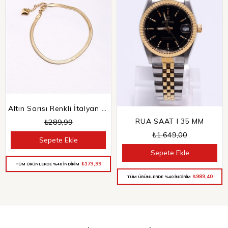
Altın Sarısı Renkli İtalyan Zincir Halhal
RUA SAAT I 35 MM
₺289,99
₺1.649,00
Sepete Ekle
Sepete Ekle
₺173,99
TÜM ÜRÜNLERDE %40 İNDİRİM
₺989,40
TÜM ÜRÜNLERDE %40 İNDİRİM