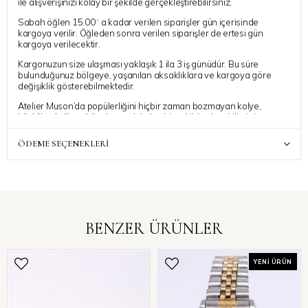
ile alışverişinizi kolay bir şekilde gerçekleştirebilirsiniz.
Sabah öğlen 15.00 ‘ a kadar verilen siparişler gün içerisinde
kargoya verilir. Öğleden sonra verilen siparişler de ertesi gün
kargoya verilecektir.
Kargonuzun size ulaşması yaklaşık 1 ila 3 iş günüdür. Bu süre
bulunduğunuz bölgeye, yaşanılan aksaklıklara ve kargoya göre
değişiklik gösterebilmektedir.
Atelier Muson’da popülerliğini hiçbir zaman bozmayan kolye,
bileklik, yüzük ve küpelere çok kolay bir şekilde ulaşabilirsiniz.
Atelier Muson ile
Stiline Işıl Kat
✨
ÖDEME SEÇENEKLERI
BENZER ÜRÜNLER
YENI ÜRÜN