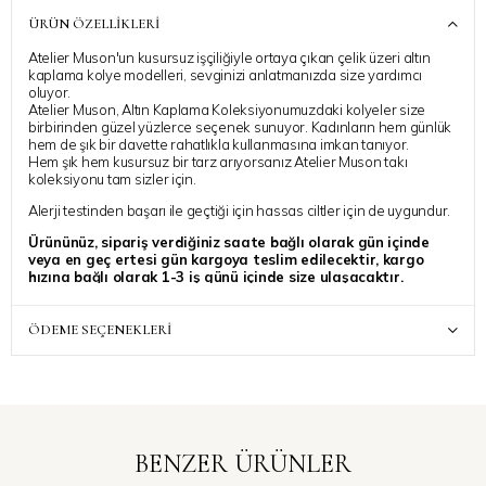
ÜRÜN ÖZELLIKLERI
Atelier Muson'un kusursuz işçiliğiyle ortaya çıkan çelik üzeri altın
kaplama kolye modelleri, sevginizi anlatmanızda size yardımcı
oluyor.
Atelier Muson, Altın Kaplama Koleksiyonumuzdaki kolyeler size
birbirinden güzel yüzlerce seçenek sunuyor. Kadınların hem günlük
hem de şık bir davette rahatlıkla kullanmasına imkan tanıyor.
Hem şık hem kusursuz bir tarz arıyorsanız Atelier Muson takı
koleksiyonu tam sizler için.
Alerji testinden başarı ile geçtiği için hassas ciltler için de uygundur.
Ürününüz, sipariş verdiğiniz saate bağlı olarak gün içinde
veya en geç ertesi gün kargoya teslim edilecektir, kargo
hızına bağlı olarak 1-3 iş günü içinde size ulaşacaktır.
Siparinize ait ek bir talebiniz varsa, “Sipariş Notu” kısmında
belirtebilirsiniz, özenle dikkate alınacaktır.
ÖDEME SEÇENEKLERI
BENZER ÜRÜNLER