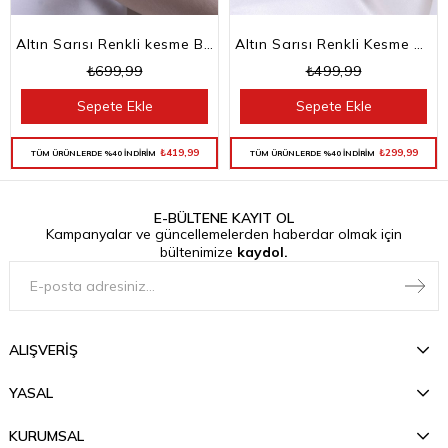
Altın Sarısı Renkli kesme Baget Taşlı Su Yolu Choker Kolye
Altın Sarısı Renkli Kesme Baget Taşlı Su Yolu Bileklik
₺699,99
₺499,99
Sepete Ekle
Sepete Ekle
₺419,99
₺299,99
TÜM ÜRÜNLERDE %40 İNDİRİM
TÜM ÜRÜNLERDE %40 İNDİRİM
E-BÜLTENE KAYIT OL
Kampanyalar ve güncellemelerden haberdar olmak için
bültenimize
kaydol.
ALIŞVERİŞ
YASAL
KURUMSAL