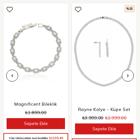
%25
Magnificent Bileklik
Rayne Kolye - Küpe Set
₺1.899,00
₺3.999,00
₺2.999,00
Sepete Ekle
Sepete Ekle
₺1139,40
TÜM ÜRÜNLERDE %40 İNDİRİM