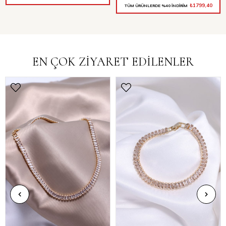
₺1799,40
TÜM ÜRÜNLERDE %40 İNDİRİM
EN ÇOK ZİYARET EDİLENLER