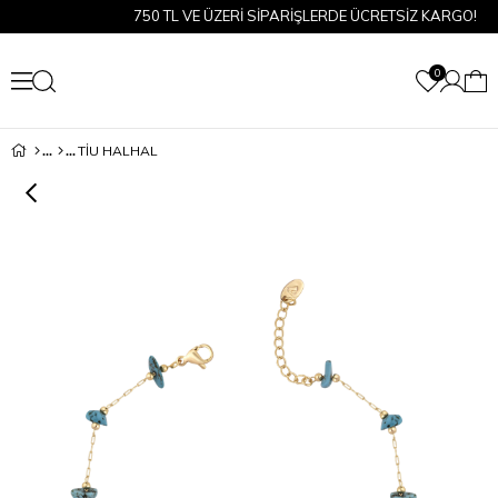
750 TL VE ÜZERİ SİPARİŞLERDE ÜCRETSİZ KARGO!
0
TİU HALHAL