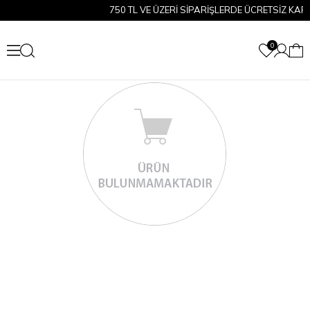
750 TL VE ÜZERİ SİPARİŞLERDE ÜCRETSİZ KAR
0