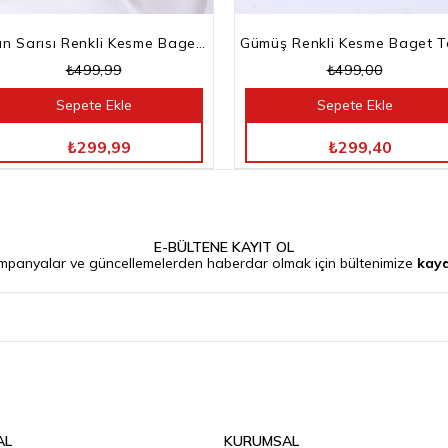
Altın Sarısı Renkli Kesme Baget Taşlı Su Yolu Bileklik
₺499,99
₺499,00
Sepete Ekle
Sepete Ekle
TÜM ÜRÜNLERDE %40 İNDİRİM
TÜM ÜRÜNLERDE %40 İNDİRİM
₺299,99
₺299,40
E-BÜLTENE KAYIT OL
mpanyalar ve güncellemelerden haberdar olmak için bültenimize
kayd
AL
KURUMSAL