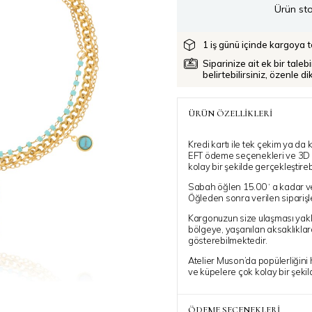
Ürün sto
1 iş günü içinde kargoya te
Siparinize ait ek bir taleb
belirtebilirsiniz, özenle d
ÜRÜN ÖZELLIKLERI
Kredi kartı ile tek çekim ya da k
EFT ödeme seçenekleri ve 3D SEC
kolay bir şekilde gerçekleştirebi
Sabah öğlen 15.00 ‘ a kadar ver
Öğleden sonra verilen siparişle
Kargonuzun size ulaşması yakla
bölgeye, yaşanılan aksaklıklar
gösterebilmektedir.
Atelier Muson’da popülerliğini
ve küpelere çok kolay bir şekild
Atelier Muson ile
Stiline Işıl 
ÖDEME SEÇENEKLERI