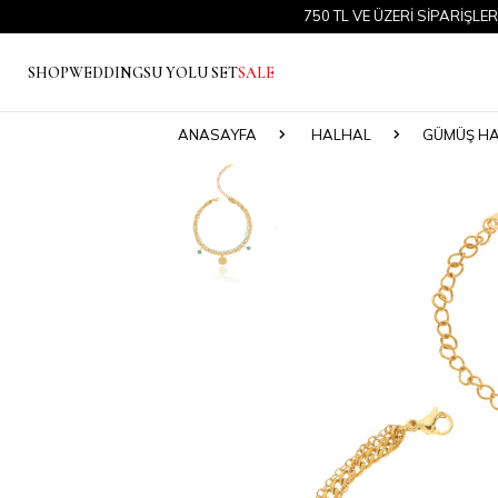
750 TL VE ÜZERİ SİPARİŞLERDE 
SHOP
WEDDING
SU YOLU SET
SALE
ANASAYFA
HALHAL
GÜMÜŞ H