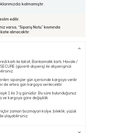
klarımızda kalmamıştır.
slim edilir.
iniz varsa, “Sipariş Notu” kısmında
ikkate alınacaktır.
redi kartı ile taksit, Bankamatik kartı, Havale /
URE (güvenli alışveriş) ile alışverişinizi
lirsiniz.
ilen siparişler gün içerisinde kargoya verilir.
r de ertesi gün kargoya verilecektir.
şık 1 ila 3 iş günüdür. Bu süre bulunduğunuz
a ve kargoya göre değişiklik
 hiçbir zaman bozmayan kolye, bileklik, yüzük
e ulaşabilirsiniz.
Kat
✨