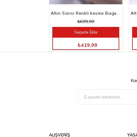
Altın Sarısı Renkli kesme Baget Taşlı Su Yolu Choker Kolye
₺699,99
Sepete Ekle
TÜM ÜRÜNLERDE %40 İNDİRİM
₺419,99
Ka
ALIŞVERİŞ
YAS