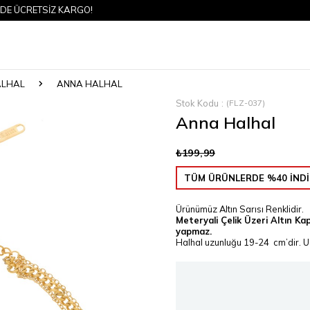
ÜCRETSİZ KARGO!
ALHAL
ANNA HALHAL
Stok Kodu
(FLZ-037)
Anna Halhal
₺199,99
TÜM ÜRÜNLERDE %40 İNDİ
Ürünümüz Altın Sarısı Renklidir.
Meteryali Çelik Üzeri Altın Ka
yapmaz.
Halhal uzunluğu 19-24 cm’dir. Uz