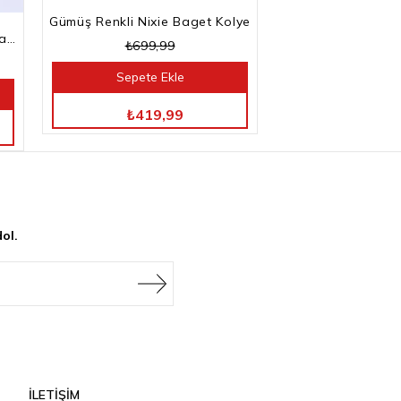
Gümüş Renkli Nixie Baget Kolye
Gümüş Renkli Kesme Baget Taşlı Su Yolu Bileklik
₺699,99
Sepete Ekle
TÜM ÜRÜNLERDE %40 İNDİRİM
₺419,99
ol.
İLETİŞİM