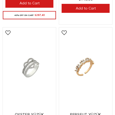
Add to Cart
Add to Cart
₺287,40
40% OFF ON CART
OYSTER YÜZÜK
PERSEUT YÜZÜK