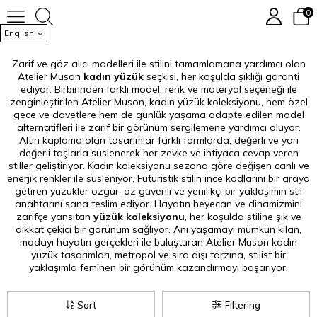
Yüzük Modelleri
0
English
Zarif ve göz alıcı modelleri ile stilini tamamlamana yardımcı olan
Atelier Muson
kadın yüzük
seçkisi, her koşulda şıklığı garanti
ediyor. Birbirinden farklı model, renk ve materyal seçeneği ile
zenginleştirilen Atelier Muson, kadın yüzük koleksiyonu, hem özel
gece ve davetlere hem de günlük yaşama adapte edilen model
alternatifleri ile zarif bir görünüm sergilemene yardımcı oluyor.
Altın kaplama olan tasarımlar farklı formlarda, değerli ve yarı
değerli taşlarla süslenerek her zevke ve ihtiyaca cevap veren
stiller geliştiriyor. Kadın koleksiyonu sezona göre değişen canlı ve
enerjik renkler ile süsleniyor. Fütüristik stilin ince kodlarını bir araya
getiren yüzükler özgür, öz güvenli ve yenilikçi bir yaklaşımın stil
anahtarını sana teslim ediyor. Hayatın heyecan ve dinamizmini
zarifçe yansıtan
yüzük koleksiyonu
, her koşulda stiline şık ve
dikkat çekici bir görünüm sağlıyor. Anı yaşamayı mümkün kılan,
modayı hayatın gerçekleri ile buluşturan Atelier Muson kadın
yüzük tasarımları, metropol ve sıra dışı tarzına, stilist bir
yaklaşımla feminen bir görünüm kazandırmayı başarıyor.
Sort
Filtering