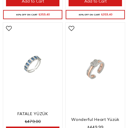
Add to Cart
Add to Cart
₺359,40
₺359,40
40% OFF ON CART
40% OFF ON CART
FATALE YÜZÜK
Wonderful Heart Yüzük
₺479,00
₺449,99