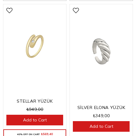
STELLAR YÜZÜK
SİLVER ELONA YÜZÜK
₺949,00
₺349,00
Add to Cart
Add to Cart
₺569,40
40% OFF ON CART