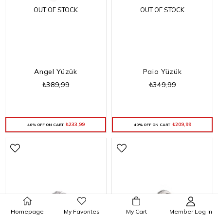
OUT OF STOCK
OUT OF STOCK
Angel Yüzük
Paio Yüzük
₺389,99
₺349,99
₺233,99
₺209,99
40% OFF ON CART
40% OFF ON CART
Homepage
My Favorites
My Cart
Member Log In