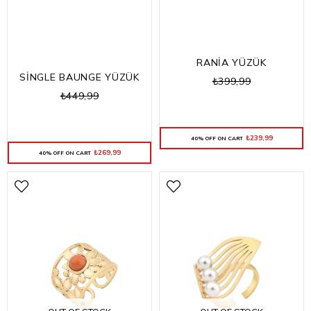
RANİA YÜZÜK
SİNGLE BAUNGE YÜZÜK
₺399,99
₺449,99
₺239,99
40% OFF ON CART
₺269,99
40% OFF ON CART