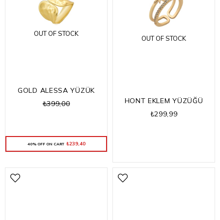
OUT OF STOCK
OUT OF STOCK
GOLD ALESSA YÜZÜK
HONT EKLEM YÜZÜĞÜ
₺399,00
₺299,99
₺239,40
40% OFF ON CART