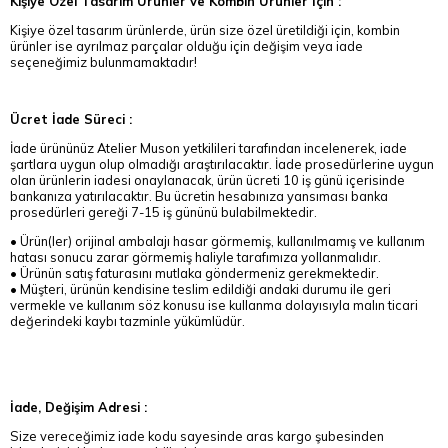
Kişiye Özel Tasarım Ürünler ve Kombin Ürünler İçin :
Kişiye özel tasarım ürünlerde, ürün size özel üretildiği için, kombin
ürünler ise ayrılmaz parçalar olduğu için değişim veya iade
seçeneğimiz bulunmamaktadır!
Ücret İade Süreci :
İade ürününüz Atelier Muson yetkilileri tarafından incelenerek, iade
şartlara uygun olup olmadığı araştırılacaktır. İade prosedürlerine uygun
olan ürünlerin iadesi onaylanacak, ürün ücreti 10 iş günü içerisinde
bankanıza yatırılacaktır. Bu ücretin hesabınıza yansıması banka
prosedürleri gereği 7-15 iş gününü bulabilmektedir.
• Ürün(ler) orijinal ambalajı hasar görmemiş, kullanılmamış ve kullanım
hatası sonucu zarar görmemiş haliyle tarafımıza yollanmalıdır.
• Ürünün satış faturasını mutlaka göndermeniz gerekmektedir.
• Müşteri, ürünün kendisine teslim edildiği andaki durumu ile geri
vermekle ve kullanım söz konusu ise kullanma dolayısıyla malın ticari
değerindeki kaybı tazminle yükümlüdür.
İade, Değişim Adresi :
Size vereceğimiz iade kodu sayesinde aras kargo şubesinden