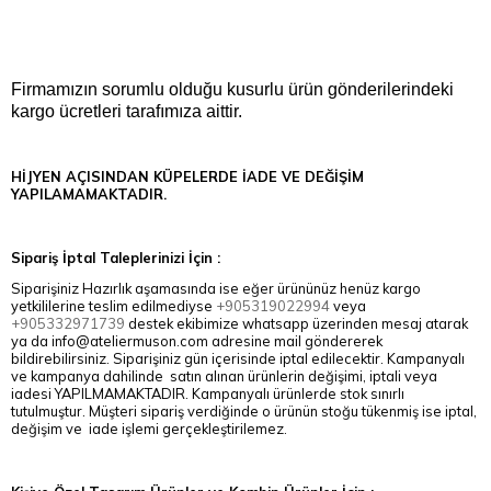
Firmamızın sorumlu olduğu kusurlu ürün gönderilerindeki
kargo ücretleri tarafımıza aittir.
HİJYEN AÇISINDAN KÜPELERDE İADE VE DEĞİŞİM
YAPILAMAMAKTADIR.
Sipariş İptal Taleplerinizi İçin :
Siparişiniz Hazırlık aşamasında ise eğer ürününüz henüz kargo
yetkililerine teslim edilmediyse
+905319022994
veya
+905332971739
destek ekibimize whatsapp üzerinden mesaj atarak
ya da
info@ateliermuson.com
adresine mail göndererek
bildirebilirsiniz. Siparişiniz gün içerisinde iptal edilecektir. Kampanyalı
ve kampanya dahilinde satın alınan ürünlerin değişimi, iptali veya
iadesi YAPILMAMAKTADIR. Kampanyalı ürünlerde stok sınırlı
tutulmuştur. Müşteri sipariş verdiğinde o ürünün stoğu tükenmiş ise iptal,
değişim ve iade işlemi gerçekleştirilemez.