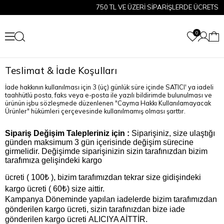
750 TL VE ÜZERİ SİPARİŞLERDE ÜCRETSİZ
0
Teslimat & İade Koşulları
İade hakkının kullanılması için 3 (üç) günlük süre içinde SATICI' ya iadeli
taahhütlü posta, faks veya e-posta ile yazılı bildirimde bulunulması ve
ürünün işbu sözleşmede düzenlenen "Cayma Hakkı Kullanılamayacak
Ürünler" hükümleri çerçevesinde kullanılmamış olması şarttır.
Sipariş Değişim Talepleriniz için :
Siparişiniz, size ulaştığı
günden maksimum 3 gün içerisinde değişim sürecine
girmelidir. Değişimde siparişinizin sizin tarafınızdan bizim
tarafımıza gelişindeki kargo
ücreti ( 100₺ ),
bizim tarafımızdan tekrar size gidişindeki
₺
kargo ücreti ( 60
) size aittir.
Kampanya Döneminde yapılan iadelerde bizim tarafımızdan
gönderilen kargo ücreti, sizin tarafınızdan bize iade
gönderilen kargo ücreti ALICIYA AİTTİR.