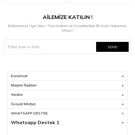
AİLEMİZE KATILIN !
Bültenimize Üye Olun ! Tüm İndirim ve Fırsatlardan İlk Sizin Haberiniz
Olsun !
SEND
Kurumsal
Müşteri İlişkileri
Yardım
Sosyal Medya
WHATSAPP DESTEK
Whatsapp Destek 1