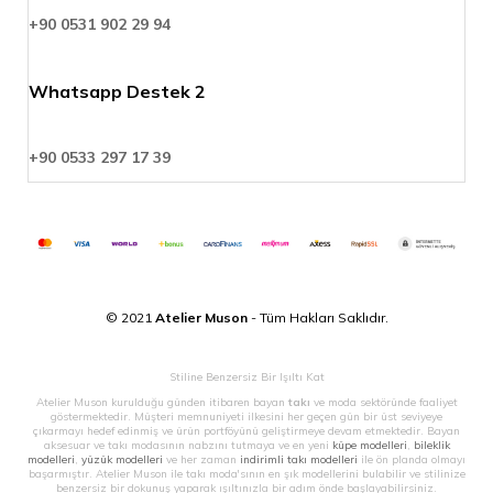
+90 0531 902 29 94
Whatsapp Destek 2
+90 0533 297 17 39
© 2021
Atelier Muson
- Tüm Hakları Saklıdır.
Stiline Benzersiz Bir Işıltı Kat
Atelier Muson kurulduğu günden itibaren bayan
takı
ve moda sektöründe faaliyet
göstermektedir. Müşteri memnuniyeti ilkesini her geçen gün bir üst seviyeye
çıkarmayı hedef edinmiş ve ürün portföyünü geliştirmeye devam etmektedir. Bayan
aksesuar ve takı modasının nabzını tutmaya ve en yeni
küpe modelleri
,
bileklik
modelleri
,
yüzük modelleri
ve her zaman
indirimli takı modelleri
ile ön planda olmayı
başarmıştır. Atelier Muson ile takı moda'sının en şık modellerini bulabilir ve stilinize
benzersiz bir dokunuş yaparak ışıltınızla bir adım önde başlayabilirsiniz.