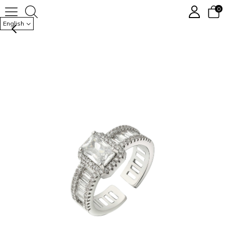
0
CREST YÜZÜK
English