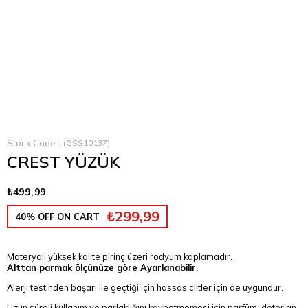
Stock Code
(GSS10137)
CREST YÜZÜK
₺499,99
₺299,99
40% OFF ON CART
Materyali yüksek kalite pirinç üzeri rodyum kaplamadır.
Alttan parmak ölçünüze göre Ayarlanabilir.
Alerji testinden başarı ile geçtiği için hassas ciltler için de uygundur.
Uzun süreli kullanım ve parlaklığını kaybetmemesi için parfüm, deterjan