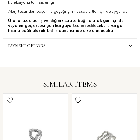
koleksiyonu tam sizler için.
Alerji testinden başarı ile geçtiği için hassas ciltler için de uygundur.
Ürününüz, sipariş verdiğiniz saate bağlı olarak gün içinde
veya en geç ertesi gün kargoya teslim edilecektir, kargo
hızına bağlı olarak 1-3 iş günü içinde size ulaşacaktır.
Siparinize ait ek bir talebiniz varsa, “Sipariş Notu” kısmında
belirtebilirsiniz, özenle dikkate alınacaktır.
PAYMENT OPTIONS
SIMILAR ITEMS