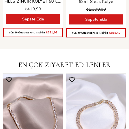
FİLLS ZİNCİR KOLYE I 50 CM
925 I Siess Kolye
₺419,99
₺1.399,00
Sepete Ekle
Sepete Ekle
₺251,99
₺839,40
TÜM ÜRÜNLERDE %40 İNDİRİM
TÜM ÜRÜNLERDE %40 İNDİRİM
EN ÇOK ZİYARET EDİLENLER