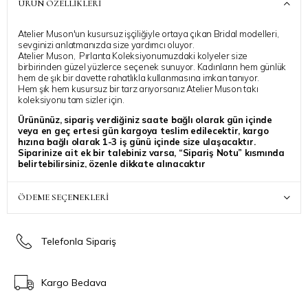
ÜRÜN ÖZELLIKLERI
Atelier Muson'un kusursuz işçiliğiyle ortaya çıkan Bridal modelleri,
sevginizi anlatmanızda size yardımcı oluyor.
Atelier Muson, Pırlanta Koleksiyonumuzdaki kolyeler size
birbirinden güzel yüzlerce seçenek sunuyor. Kadınların hem günlük
hem de şık bir davette rahatlıkla kullanmasına imkan tanıyor.
Hem şık hem kusursuz bir tarz arıyorsanız Atelier Muson takı
koleksiyonu tam sizler için.
Ürününüz, sipariş verdiğiniz saate bağlı olarak gün içinde
veya en geç ertesi gün kargoya teslim edilecektir, kargo
hızına bağlı olarak 1-3 iş günü içinde size ulaşacaktır.
Siparinize ait ek bir talebiniz varsa, “Sipariş Notu” kısmında
belirtebilirsiniz, özenle dikkate alınacaktır
Atelier Muson ile stilinize ışıltı katmanız dilegiyle..
ÖDEME SEÇENEKLERI
Telefonla Sipariş
Kargo Bedava