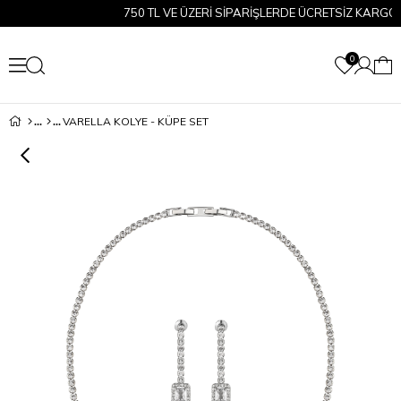
750 TL VE ÜZERİ SİPARİŞLERDE ÜCRETSİZ KARGO!
0
VARELLA KOLYE - KÜPE SET