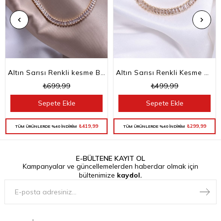
Altın Sarısı Renkli kesme Baget Taşlı Su Yolu Choker Kolye
Altın Sarısı Renkli Kesme Baget Taşlı Su Yolu Bileklik
₺699,99
₺499,99
Sepete Ekle
Sepete Ekle
₺419,99
₺299,99
TÜM ÜRÜNLERDE %40 İNDİRİM
TÜM ÜRÜNLERDE %40 İNDİRİM
E-BÜLTENE KAYIT OL
Kampanyalar ve güncellemelerden haberdar olmak için
bültenimize
kaydol.