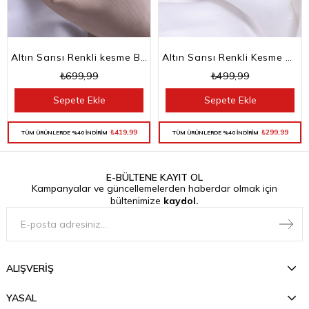
Altın Sarısı Renkli kesme Baget Taşlı Su Yolu Choker Kolye
Altın Sarısı Renkli Kesme Baget Taşlı Su Yolu Bileklik
₺699,99
₺499,99
Sepete Ekle
Sepete Ekle
₺419,99
₺299,99
TÜM ÜRÜNLERDE %40 İNDİRİM
TÜM ÜRÜNLERDE %40 İNDİRİM
E-BÜLTENE KAYIT OL
Kampanyalar ve güncellemelerden haberdar olmak için
bültenimize
kaydol.
ALIŞVERİŞ
YASAL