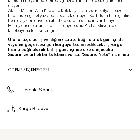
kaplama Kolye modelleri, sevginizi anlatmanızda size yardımcı
oluyor.
Atelier Muson, Altın Kaplama Koleksiyonumuzdaki kolyeler size
birbirinden güzel yüzlerce seçenek sunuyor. Kadınların hem günlük
hem de şık bir davette rahatlıkla kullanmasına imkan tanıyor.
Hem şık hem kusursuz bir tarz arıyorsanız Atelier Muson takı
koleksiyonu tam sizler için.
Ürününüz, sipariş verdiğiniz saate bağlı olarak gün içinde
veya en geç ertesi gün kargoya teslim edilecektir, kargo
hızına bağlı olarak 1-3 iş günü içinde size ulaşacaktır.
Siparinize ait ek bir talebiniz varsa, “Sipariş Notu” kısmında
belirtebilirsiniz, özenle dikkate alınacaktır
Atelier Muson ile stilinize ışıltı katmanız dilegiyle..
ÖDEME SEÇENEKLERI
Telefonla Sipariş
Kargo Bedava