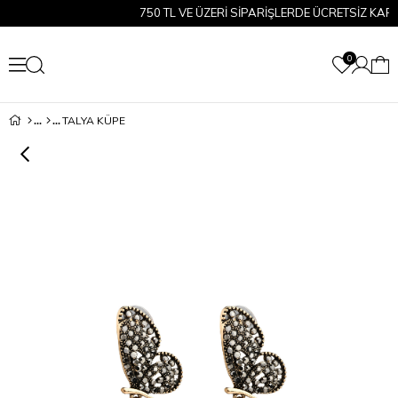
750 TL VE ÜZERİ SİPARİŞLERDE ÜCRETSİZ KARGO!
0
TALYA KÜPE