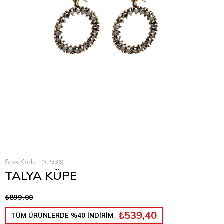
Stok Kodu
(KP336)
TALYA KÜPE
₺899,00
₺539,40
TÜM ÜRÜNLERDE %40 İNDİRİM