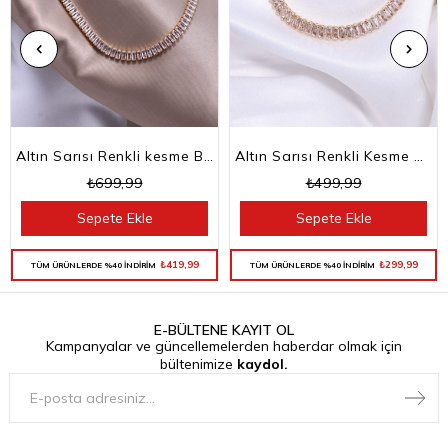
Altın Sarısı Renkli kesme Baget Taşlı Su Yolu Choker Kolye
Altın Sarısı Renkli Kesme Baget Taşlı Su Yolu Bileklik
₺699,99
₺499,99
Sepete Ekle
Sepete Ekle
₺419,99
₺299,99
TÜM ÜRÜNLERDE %40 İNDİRİM
TÜM ÜRÜNLERDE %40 İNDİRİM
E-BÜLTENE KAYIT OL
Kampanyalar ve güncellemelerden haberdar olmak için
bültenimize
kaydol.