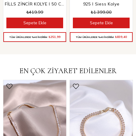
FİLLS ZİNCİR KOLYE I 50 CM
925 I Siess Kolye
₺419,99
₺1.399,00
Sepete Ekle
Sepete Ekle
₺251,99
₺839,40
TÜM ÜRÜNLERDE %40 İNDİRİM
TÜM ÜRÜNLERDE %40 İNDİRİM
EN ÇOK ZİYARET EDİLENLER