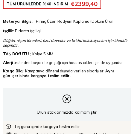
₺2399,40
TÜM ÜRÜNLERDE %40 İNDİRİM
Meteryal Bilgisi:
Pirinç Üzeri Rodyum Kaplama (Döküm Ürün)
İşçilik:
Pırlanta İşçiliği
Düğün, nişan törenleri, özel davetler ve bridal koleksiyonları için idealdir
seçimdir.
TAŞ BOYUTU ;
Kolye 5 MM
Alerji
testinden başarı ile geçtiği için hassas ciltler için de uygundur.
Kargo Bilgi:
Kampanya dönemi dışında verilen siparişler;
Aynı
gün içerisinde kargoya teslim edilir.
Ürün stoklarımızda kalmamıştır.
1 iş günü içinde kargoya teslim edilir.