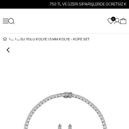
750 TL VE ÜZERİ SİPARİŞLERDE ÜCRETSİZ KARG
0
SU YOLU KOLYE I 5 MM KOLYE - KÜPE SET