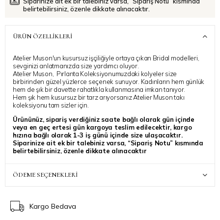
Siparinize ait ek bir talebiniz varsa, “Sipariş Notu” kısmında
belirtebilirsiniz, özenle dikkate alınacaktır.
ÜRÜN ÖZELLIKLERI
Atelier Muson'un kusursuz işçiliğiyle ortaya çıkan Bridal modelleri,
sevginizi anlatmanızda size yardımcı oluyor.
Atelier Muson, Pırlanta Koleksiyonumuzdaki kolyeler size
birbirinden güzel yüzlerce seçenek sunuyor. Kadınların hem günlük
hem de şık bir davette rahatlıkla kullanmasına imkan tanıyor.
Hem şık hem kusursuz bir tarz arıyorsanız Atelier Muson takı
koleksiyonu tam sizler için.
Ürününüz, sipariş verdiğiniz saate bağlı olarak gün içinde
veya en geç ertesi gün kargoya teslim edilecektir, kargo
hızına bağlı olarak 1-3 iş günü içinde size ulaşacaktır.
Siparinize ait ek bir talebiniz varsa, “Sipariş Notu” kısmında
belirtebilirsiniz, özenle dikkate alınacaktır
Atelier Muson ile stilinize ışıltı katmanız dilegiyle..
ÖDEME SEÇENEKLERI
Kargo Bedava