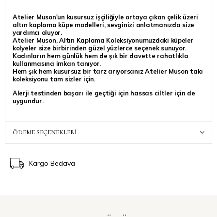
Atelier Muson'un kusursuz işçiliğiyle ortaya çıkan çelik üzeri
altın kaplama küpe modelleri, sevginizi anlatmanızda size
yardımcı oluyor.
Atelier Muson, Altın Kaplama Koleksiyonumuzdaki küpeler
kolyeler size birbirinden güzel yüzlerce seçenek sunuyor.
Kadınların hem günlük hem de şık bir davette rahatlıkla
kullanmasına imkan tanıyor.
Hem şık hem kusursuz bir tarz arıyorsanız Atelier Muson takı
koleksiyonu tam sizler için.
Alerji testinden başarı ile geçtiği için hassas ciltler için de
uygundur.
Ürününüz, sipariş verdiğiniz saate bağlı olarak gün içinde
veya en geç ertesi gün kargoya teslim edilecektir, kargo
hızına bağlı olarak 1-3 iş günü içinde size ulaşacaktır.
ÖDEME SEÇENEKLERI
Siparinize ait ek bir talebiniz varsa, “Sipariş Notu” kısmında
belirtebilirsiniz, özenle dikkate alınacaktır
Atelier Muson ile stilinize ışıltı katmanız dilegiyle..
Kargo Bedava