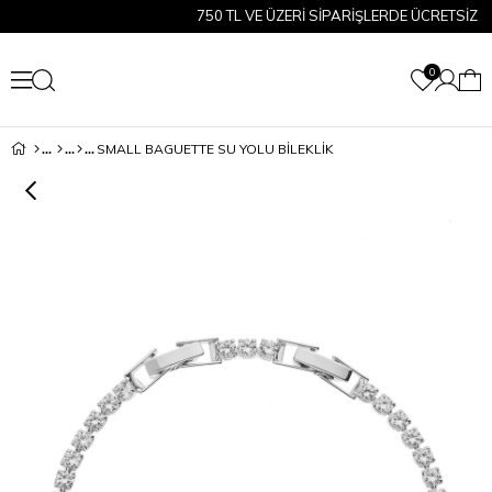
750 TL VE ÜZERİ SİPARİŞLERDE ÜCRETSİZ KAR
0
SMALL BAGUETTE SU YOLU BILEKLIK