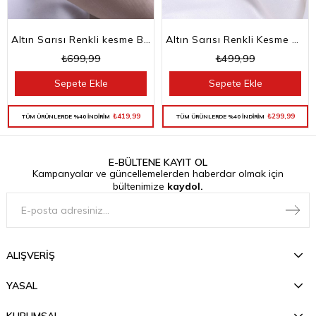
Altın Sarısı Renkli kesme Baget Taşlı Su Yolu Choker Kolye
Altın Sarısı Renkli Kesme Baget Taşlı Su Yolu Bileklik
₺699,99
₺499,99
Sepete Ekle
Sepete Ekle
₺419,99
₺299,99
TÜM ÜRÜNLERDE %40 İNDİRİM
TÜM ÜRÜNLERDE %40 İNDİRİM
E-BÜLTENE KAYIT OL
Kampanyalar ve güncellemelerden haberdar olmak için
bültenimize
kaydol.
ALIŞVERİŞ
YASAL