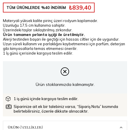
₺839,40
TÜM ÜRÜNLERDE %40 İNDİRİM
Materyali yüksek kalite pirinç üzeri rodyum kaplamadır.
Uzunluğu 17,5 cm kullanıma sahiptir.
Üzerindeki taşlar sıkılaştırılmış zirkondur.
Ürün tamamen pırlanta işçiği ile üretilmiştir.
Alerji testinden başarı ile geçtiği için hassas ciltler için de uygundur.
Uzun süreli kullanım ve parlaklığını kaybetmemesi için parfüm, deterjan
gibi kimyasallarla temas etmemesi önerilir.
1 İş günü içerisinde kargoya teslim edilir.
Ürün stoklarımızda kalmamıştır.
1 iş günü içinde kargoya teslim edilir.
Siparinize ait ek bir talebiniz varsa, “Sipariş Notu” kısmında
belirtebilirsiniz, özenle dikkate alınacaktır.
ÜRÜN ÖZELLIKLERI