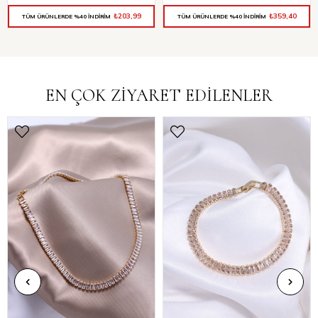
₺203,99
₺359,40
TÜM ÜRÜNLERDE %40 İNDİRİM
TÜM ÜRÜNLERDE %40 İNDİRİM
EN ÇOK ZİYARET EDİLENLER