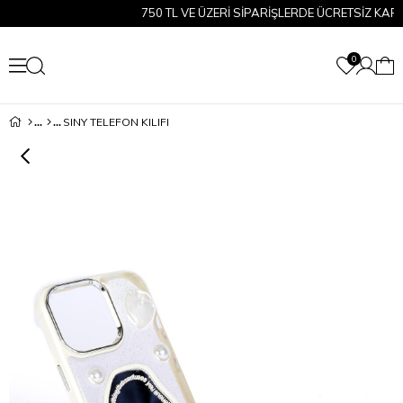
750 TL VE ÜZERİ SİPARİŞLERDE ÜCRETSİZ KARGO!
0
SINY TELEFON KILIFI