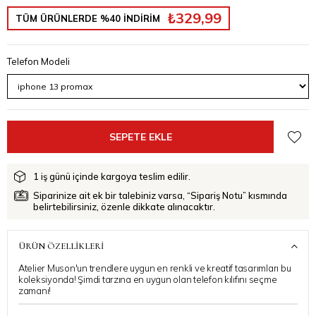
₺329,99
TÜM ÜRÜNLERDE %40 İNDİRİM
Telefon Modeli
1 iş günü içinde kargoya teslim edilir.
Siparinize ait ek bir talebiniz varsa, “Sipariş Notu” kısmında
belirtebilirsiniz, özenle dikkate alınacaktır.
ÜRÜN ÖZELLIKLERI
Atelier Muson'un trendlere uygun en renkli ve kreatif tasarımları bu
koleksiyonda! Şimdi tarzına en uygun olan telefon kılıfını seçme
zamanı!