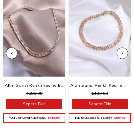
Altın Sarısı Renkli kesme Baget Taşlı Su Yolu Choker Kolye
Altın Sarısı Renkli Kesme Baget Taşlı Su Yolu Bileklik
₺699,99
₺499,99
Sepete Ekle
Sepete Ekle
₺419,99
₺299,99
TÜM ÜRÜNLERDE %40 İNDİRİM
TÜM ÜRÜNLERDE %40 İNDİRİM