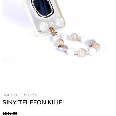
›
Stok Kodu
(UMT-023)
SINY TELEFON KILIFI
₺549,99