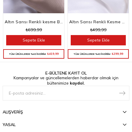
Altın Sarısı Renkli kesme Baget Taşlı Su Yolu Choker Kolye
Altın Sarısı Renkli Kesme Baget Taşlı Su Yolu Bileklik
₺699,99
₺499,99
Sepete Ekle
Sepete Ekle
₺419,99
₺299,99
TÜM ÜRÜNLERDE %40 İNDİRİM
TÜM ÜRÜNLERDE %40 İNDİRİM
E-BÜLTENE KAYIT OL
Kampanyalar ve güncellemelerden haberdar olmak için
bültenimize
kaydol.
ALIŞVERİŞ
YASAL