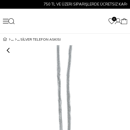
750 TL VE ÜZERİ SİPARİŞLERDE ÜCRETSİZ KARGO!
0
SILVER TELEFON ASKISI