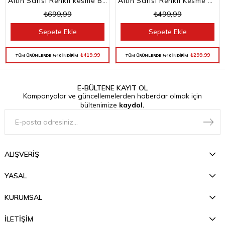
Altın Sarısı Renkli kesme Baget Taşlı Su Yolu Choker Kolye
Altın Sarısı Renkli Kesme Baget Taşlı Su Yolu Bileklik
₺699,99
₺499,99
Sepete Ekle
Sepete Ekle
₺419,99
₺299,99
TÜM ÜRÜNLERDE %40 İNDİRİM
TÜM ÜRÜNLERDE %40 İNDİRİM
E-BÜLTENE KAYIT OL
Kampanyalar ve güncellemelerden haberdar olmak için
bültenimize
kaydol.
ALIŞVERİŞ
YASAL
KURUMSAL
İLETİŞİM