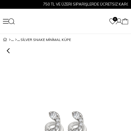
750 TL VE ÜZERİ SİPARİŞLERDE ÜCRETSİZ KARGO!
0
SİLVER SNAKE MİNİMAL KÜPE