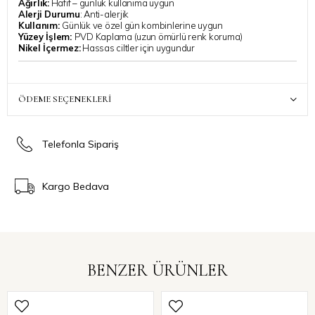
Ağırlık:
Hafif – günlük kullanıma uygun
Alerji Durumu
: Anti-alerjik
Kullanım:
Günlük ve özel gün kombinlerine uygun
Yüzey İşlem:
PVD Kaplama (uzun ömürlü renk koruma)
Nikel İçermez:
Hassas ciltler için uygundur
ÖDEME SEÇENEKLERI
Telefonla Sipariş
Kargo Bedava
BENZER ÜRÜNLER