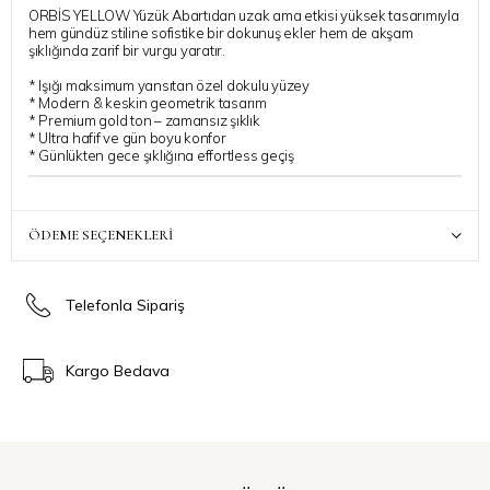
ORBİS YELLOW Yüzük Abartıdan uzak ama etkisi yüksek tasarımıyla
hem gündüz stiline sofistike bir dokunuş ekler hem de akşam
şıklığında zarif bir vurgu yaratır.
* Işığı maksimum yansıtan özel dokulu yüzey
* Modern & keskin geometrik tasarım
* Premium gold ton – zamansız şıklık
* Ultra hafif ve gün boyu konfor
* Günlükten gece şıklığına effortless geçiş
ÖDEME SEÇENEKLERI
Telefonla Sipariş
Kargo Bedava