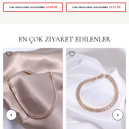
₺269,99
₺113,99
TÜM ÜRÜNLERDE %40 İNDİRİM
TÜM ÜRÜNLERDE %40 İNDİRİM
EN ÇOK ZİYARET EDİLENLER