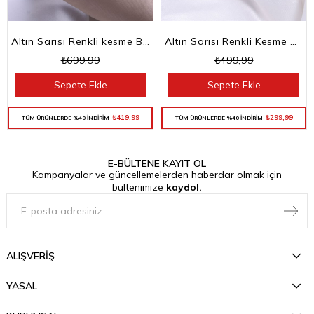
Altın Sarısı Renkli kesme Baget Taşlı Su Yolu Choker Kolye
Altın Sarısı Renkli Kesme Baget Taşlı Su Yolu Bileklik
₺699,99
₺499,99
Sepete Ekle
Sepete Ekle
₺419,99
₺299,99
TÜM ÜRÜNLERDE %40 İNDİRİM
TÜM ÜRÜNLERDE %40 İNDİRİM
E-BÜLTENE KAYIT OL
Kampanyalar ve güncellemelerden haberdar olmak için
bültenimize
kaydol.
ALIŞVERİŞ
YASAL