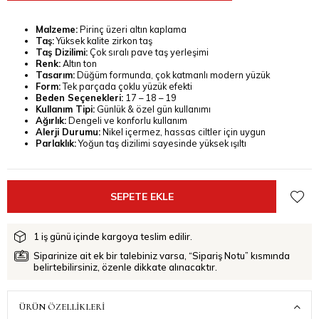
Malzeme:
Pirinç üzeri altın kaplama
Taş:
Yüksek kalite zirkon taş
Taş Dizilimi:
Çok sıralı pave taş yerleşimi
Renk:
Altın ton
Tasarım:
Düğüm formunda, çok katmanlı modern yüzük
Form:
Tek parçada çoklu yüzük efekti
Beden Seçenekleri:
17 – 18 – 19
Kullanım Tipi:
Günlük & özel gün kullanımı
Ağırlık:
Dengeli ve konforlu kullanım
Alerji Durumu:
Nikel içermez, hassas ciltler için uygun
Parlaklık:
Yoğun taş dizilimi sayesinde yüksek ışıltı
1 iş günü içinde kargoya teslim edilir.
Siparinize ait ek bir talebiniz varsa, “Sipariş Notu” kısmında
belirtebilirsiniz, özenle dikkate alınacaktır.
ÜRÜN ÖZELLIKLERI