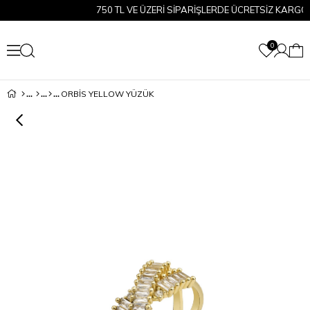
750 TL VE ÜZERİ SİPARİŞLERDE ÜCRETSİZ KARGO!
0
ORBİS YELLOW YÜZÜK