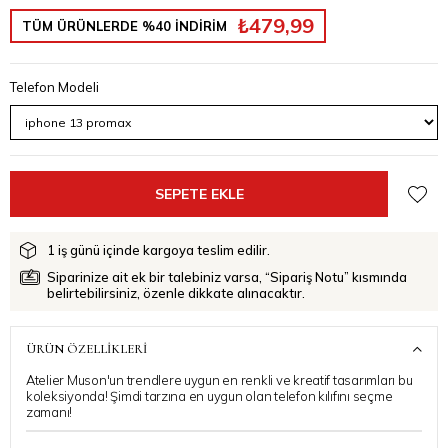
₺479,99
TÜM ÜRÜNLERDE %40 İNDİRİM
Telefon Modeli
1 iş günü içinde kargoya teslim edilir.
Siparinize ait ek bir talebiniz varsa, “Sipariş Notu” kısmında
belirtebilirsiniz, özenle dikkate alınacaktır.
ÜRÜN ÖZELLIKLERI
Atelier Muson'un trendlere uygun en renkli ve kreatif tasarımları bu
koleksiyonda! Şimdi tarzına en uygun olan telefon kılıfını seçme
zamanı!