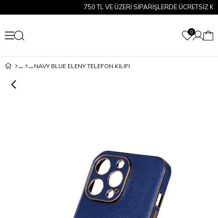
750 TL VE ÜZERİ SİPARİŞLERDE ÜCRETSİZ KARG
0
NAVY BLUE ELENY TELEFON KILIFI