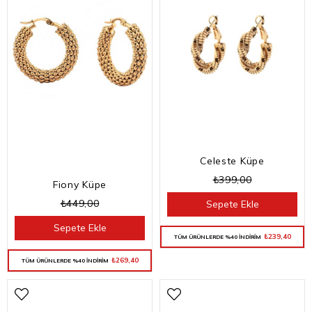
Celeste Küpe
₺399,00
Fiony Küpe
₺449,00
Sepete Ekle
Sepete Ekle
₺239,40
TÜM ÜRÜNLERDE %40 İNDİRİM
₺269,40
TÜM ÜRÜNLERDE %40 İNDİRİM