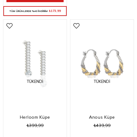
₺173,99
TÜM ÜRÜNLERDE %40 İNDİRİM
TÜKENDI
TÜKENDI
Herloom Küpe
Anous Küpe
₺399,99
₺439,99