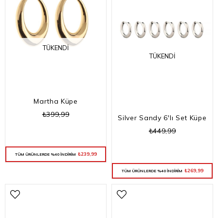
TÜKENDI
TÜKENDI
Martha Küpe
₺399,99
Silver Sandy 6'lı Set Küpe
₺449,99
₺239,99
TÜM ÜRÜNLERDE %40 İNDİRİM
₺269,99
TÜM ÜRÜNLERDE %40 İNDİRİM