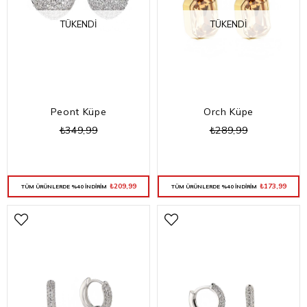
TÜKENDI
TÜKENDI
Peont Küpe
Orch Küpe
₺349,99
₺289,99
₺209,99
₺173,99
TÜM ÜRÜNLERDE %40 İNDİRİM
TÜM ÜRÜNLERDE %40 İNDİRİM