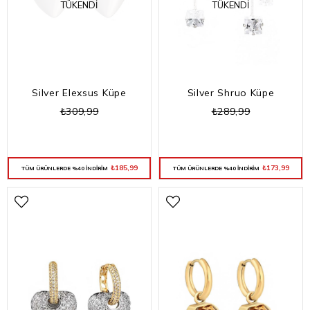
TÜKENDI
TÜKENDI
Silver Elexsus Küpe
Silver Shruo Küpe
₺309,99
₺289,99
₺185,99
₺173,99
TÜM ÜRÜNLERDE %40 İNDİRİM
TÜM ÜRÜNLERDE %40 İNDİRİM