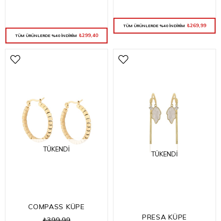
₺269,99
TÜM ÜRÜNLERDE %40 İNDİRİM
₺299,40
TÜM ÜRÜNLERDE %40 İNDİRİM
TÜKENDI
TÜKENDI
COMPASS KÜPE
PRESA KÜPE
₺399,99