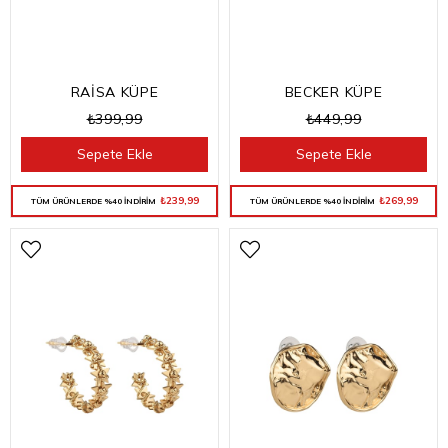
RAİSA KÜPE
BECKER KÜPE
₺399,99
₺449,99
Sepete Ekle
Sepete Ekle
₺239,99
₺269,99
TÜM ÜRÜNLERDE %40 İNDİRİM
TÜM ÜRÜNLERDE %40 İNDİRİM