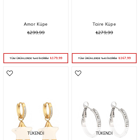
Amor Küpe
Taire Küpe
₺299,99
₺279,99
₺179,99
₺167,99
TÜM ÜRÜNLERDE %40 İNDİRİM
TÜM ÜRÜNLERDE %40 İNDİRİM
TÜKENDI
TÜKENDI