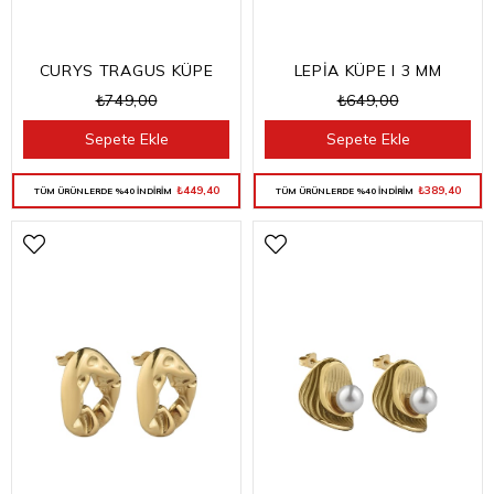
CURYS TRAGUS KÜPE
LEPİA KÜPE I 3 MM
₺749,00
₺649,00
Sepete Ekle
Sepete Ekle
₺449,40
₺389,40
TÜM ÜRÜNLERDE %40 İNDİRİM
TÜM ÜRÜNLERDE %40 İNDİRİM