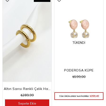
TÜKENDI
PODEROSA KÜPE
₺599,00
Altın Sarısı Renkli Çelik Halka Küpe
₺289,99
₺359,40
TÜM ÜRÜNLERDE %40 İNDİRİM
Sepete Ekle