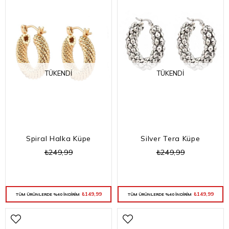
TÜKENDI
TÜKENDI
Spiral Halka Küpe
Silver Tera Küpe
₺249,99
₺249,99
₺149,99
₺149,99
TÜM ÜRÜNLERDE %40 İNDİRİM
TÜM ÜRÜNLERDE %40 İNDİRİM