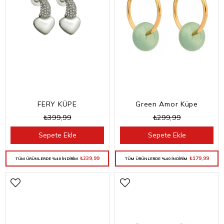
FERY KÜPE
Green Amor Küpe
₺399,99
₺299,99
Sepete Ekle
Sepete Ekle
₺239,99
₺179,99
TÜM ÜRÜNLERDE %40 İNDİRİM
TÜM ÜRÜNLERDE %40 İNDİRİM