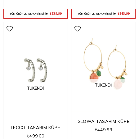
₺239,99
₺263,99
TÜM ÜRÜNLERDE %40 İNDİRİM
TÜM ÜRÜNLERDE %40 İNDİRİM
TÜKENDI
TÜKENDI
GLOWA TASARIM KÜPE
LECCO TASARIM KÜPE
₺449,99
₺499,00