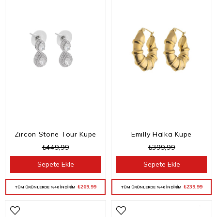
Zircon Stone Tour Küpe
Emilly Halka Küpe
₺449,99
₺399,99
Sepete Ekle
Sepete Ekle
₺269,99
₺239,99
TÜM ÜRÜNLERDE %40 İNDİRİM
TÜM ÜRÜNLERDE %40 İNDİRİM