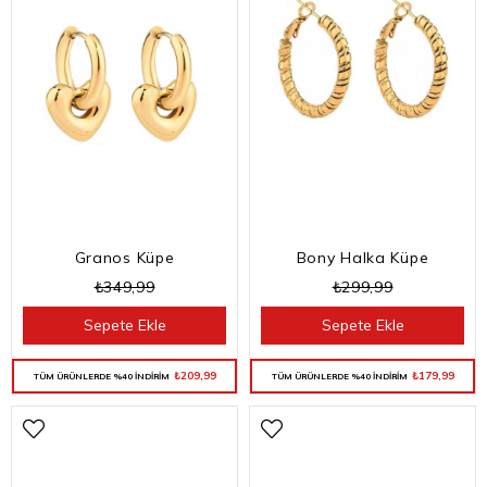
Granos Küpe
Bony Halka Küpe
₺349,99
₺299,99
Sepete Ekle
Sepete Ekle
₺209,99
₺179,99
TÜM ÜRÜNLERDE %40 İNDİRİM
TÜM ÜRÜNLERDE %40 İNDİRİM