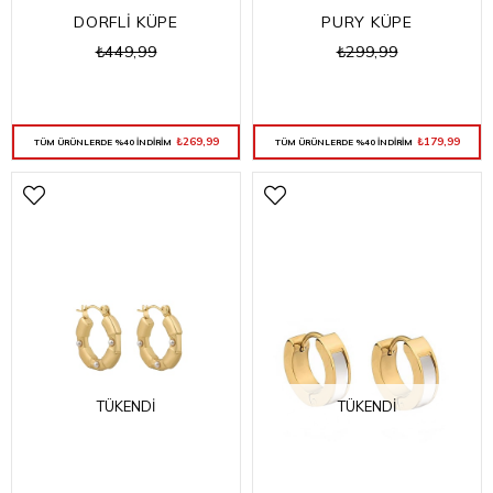
DORFLİ KÜPE
PURY KÜPE
₺449,99
₺299,99
₺269,99
₺179,99
TÜM ÜRÜNLERDE %40 İNDİRİM
TÜM ÜRÜNLERDE %40 İNDİRİM
TÜKENDI
TÜKENDI