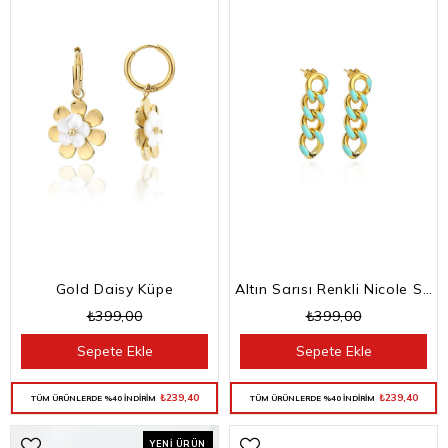
Gold Daisy Küpe
Altın Sarısı Renkli Nicole Sallantılı Küpe
₺399,00
₺399,00
Sepete Ekle
Sepete Ekle
₺239,40
₺239,40
TÜM ÜRÜNLERDE %40 İNDİRİM
TÜM ÜRÜNLERDE %40 İNDİRİM
YENI ÜRÜN