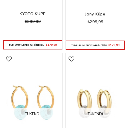
KYOTO KÜPE
Jany Küpe
₺299,99
₺299,99
₺179,99
₺179,99
TÜM ÜRÜNLERDE %40 İNDİRİM
TÜM ÜRÜNLERDE %40 İNDİRİM
TÜKENDI
TÜKENDI