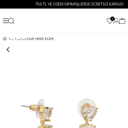
750 TL VE ÜZERİ SİPARİŞLERDE ÜCRETSİZ KARGO!
0
LOVE HEDY KÜPE