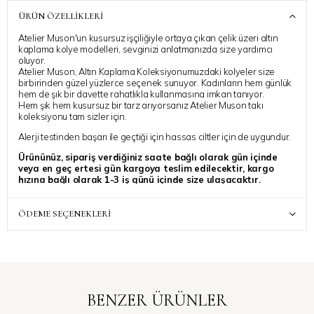
ÜRÜN ÖZELLIKLERI
Atelier Muson'un kusursuz işçiliğiyle ortaya çıkan çelik üzeri altın
kaplama kolye modelleri, sevginizi anlatmanızda size yardımcı
oluyor.
Atelier Muson, Altın Kaplama Koleksiyonumuzdaki kolyeler size
birbirinden güzel yüzlerce seçenek sunuyor. Kadınların hem günlük
hem de şık bir davette rahatlıkla kullanmasına imkan tanıyor.
Hem şık hem kusursuz bir tarz arıyorsanız Atelier Muson takı
koleksiyonu tam sizler için.
Alerji testinden başarı ile geçtiği için hassas ciltler için de uygundur.
Ürününüz, sipariş verdiğiniz saate bağlı olarak gün içinde
veya en geç ertesi gün kargoya teslim edilecektir, kargo
hızına bağlı olarak 1-3 iş günü içinde size ulaşacaktır.
Siparinize ait ek bir talebiniz varsa, “Sipariş Notu” kısmında
belirtebilirsiniz, özenle dikkate alınacaktır.
ÖDEME SEÇENEKLERI
BENZER ÜRÜNLER