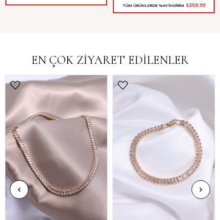
₺359,99
TÜM ÜRÜNLERDE %40 İNDİRİM
EN ÇOK ZİYARET EDİLENLER