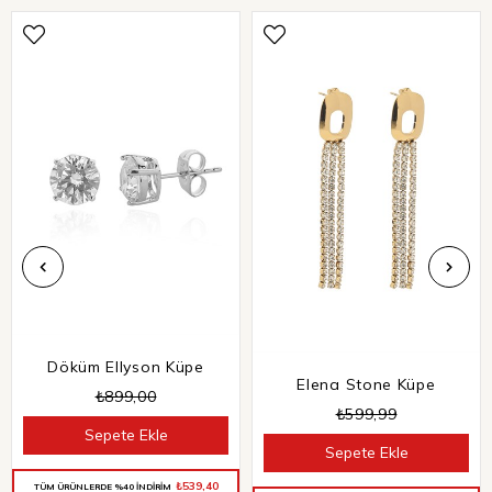
Döküm Ellyson Küpe
Elena Stone Küpe
₺899,00
₺599,99
Sepete Ekle
Sepete Ekle
₺539,40
TÜM ÜRÜNLERDE %40 İNDİRİM