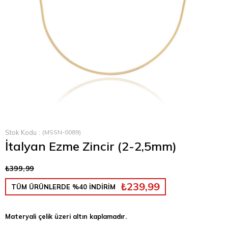
Stok Kodu
(MSSN-0089)
İtalyan Ezme Zincir (2-2,5mm)
₺399,99
₺239,99
TÜM ÜRÜNLERDE %40 İNDİRİM
Materyali çelik üzeri altın kaplamadır.