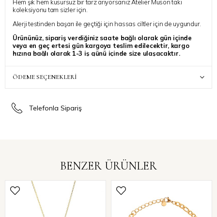
Hem şık hem kusursuz bir tarz arıyorsanız Atelier Muson takı
koleksiyonu tam sizler için.
Alerji testinden başarı ile geçtiği için hassas ciltler için de uygundur.
Ürününüz, sipariş verdiğiniz saate bağlı olarak gün içinde
veya en geç ertesi gün kargoya teslim edilecektir, kargo
hızına bağlı olarak 1-3 iş günü içinde size ulaşacaktır.
Siparinize ait ek bir talebiniz varsa, “Sipariş Notu” kısmında
belirtebilirsiniz, özenle dikkate alınacaktır
Atelier Muson ile stilinize ışıltı katmanız dilegiyle..
ÖDEME SEÇENEKLERI
Telefonla Sipariş
BENZER ÜRÜNLER