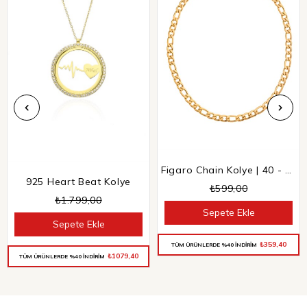
Figaro Chain Kolye | 40 - 45 cm
925 Heart Beat Kolye
₺599,00
₺1.799,00
Sepete Ekle
Sepete Ekle
₺359,40
TÜM ÜRÜNLERDE %40 İNDİRİM
₺1079,40
TÜM ÜRÜNLERDE %40 İNDİRİM