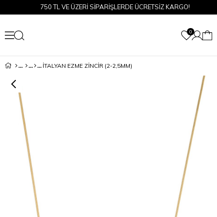
750 TL VE ÜZERİ SİPARİŞLERDE ÜCRETSİZ KARGO!
0
İTALYAN EZME ZINCIR (2-2,5MM)
›