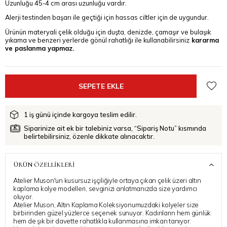
Uzunluğu 45-4 cm arası uzunluğu vardır.
Alerji testinden başarı ile geçtiği için hassas ciltler için de uygundur.
Ürünün materyali çelik olduğu için duşta, denizde, çamaşır ve bulaşık
yıkama ve benzeri yerlerde gönül rahatlığı ile kullanabilirsiniz
kararma
ve paslanma yapmaz.
1 iş günü içinde kargoya teslim edilir.
Siparinize ait ek bir talebiniz varsa, “Sipariş Notu” kısmında
belirtebilirsiniz, özenle dikkate alınacaktır.
ÜRÜN ÖZELLIKLERI
Atelier Muson'un kusursuz işçiliğiyle ortaya çıkan çelik üzeri altın
kaplama kolye modelleri, sevginizi anlatmanızda size yardımcı
oluyor.
Atelier Muson, Altın Kaplama Koleksiyonumuzdaki kolyeler size
birbirinden güzel yüzlerce seçenek sunuyor. Kadınların hem günlük
hem de şık bir davette rahatlıkla kullanmasına imkan tanıyor.