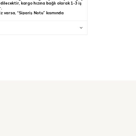
ilecektir, kargo hızına bağlı olarak 1-3 iş
.
niz varsa, “Sipariş Notu” kısmında
kate alınacaktır.