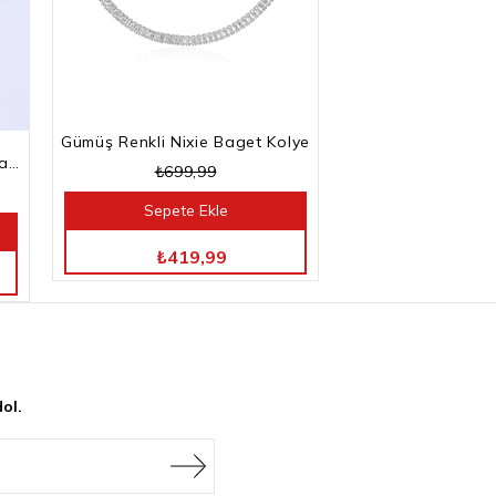
Gümüş Renkli Nixie Baget Kolye
Gümüş Renkli Kesme Baget Taşlı Su Yolu Bileklik
₺699,99
Sepete Ekle
TÜM ÜRÜNLERDE %40 İNDİRİM
₺419,99
ol.