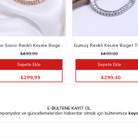
Altın Sarısı Renkli Kesme Baget Taşlı Su Yolu Bileklik
₺499,99
₺499,00
Sepete Ekle
Sepete Ekle
TÜM ÜRÜNLERDE %40 İNDİRİM
TÜM ÜRÜNLERDE %40 İNDİRİM
₺299,99
₺299,40
E-BÜLTENE KAYIT OL
mpanyalar ve güncellemelerden haberdar olmak için bültenimize
kayd