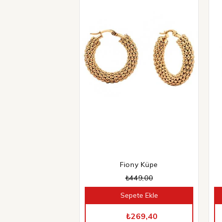
Fiony Küpe
₺449,00
Sepete Ekle
TÜM ÜRÜNLERDE %40 İNDİRİM
₺269,40