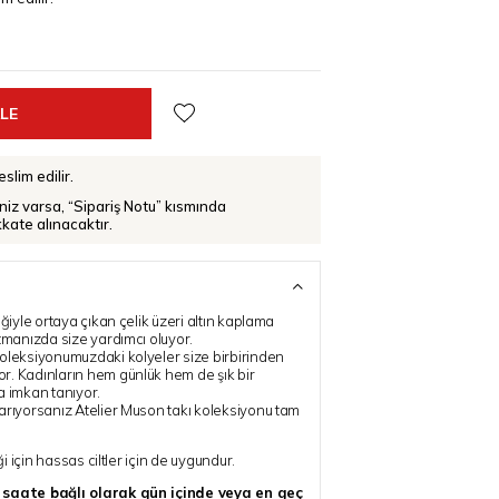
slim edilir.
iniz varsa, “Sipariş Notu” kısmında
ikkate alınacaktır.
iğiyle ortaya çıkan çelik üzeri altın kaplama
atmanızda size yardımcı oluyor.
oleksiyonumuzdaki kolyeler size birbirinden
r. Kadınların hem günlük hem de şık bir
a imkan tanıyor.
arıyorsanız Atelier Muson takı koleksiyonu tam
ği için hassas ciltler için de uygundur.
z saate bağlı olarak gün içinde veya en geç