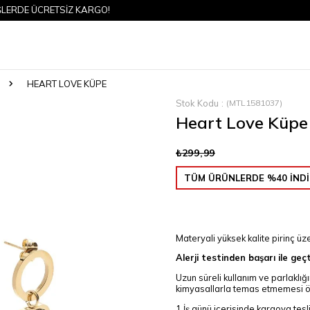
 ÜCRETSİZ KARGO!
HEART LOVE KÜPE
Stok Kodu
(MTL1581037)
Heart Love Küpe
₺299,99
TÜM ÜRÜNLERDE %40 İNDİ
Materyali yüksek kalite pirinç üze
Alerji testinden başarı ile geçt
Uzun süreli kullanım ve parlaklığ
kimyasallarla temas etmemesi ön
1 İş günü içerisinde kargoya tesli