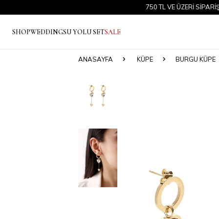
750 TL VE ÜZERİ SİPARİŞLERDE
SHOP
WEDDING
SU YOLU SET
SALE
ANASAYFA
KÜPE
BURGU KÜPE