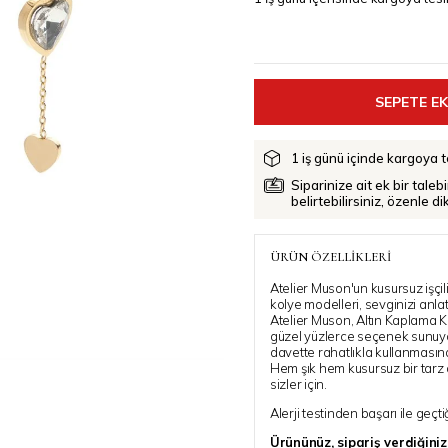
›
1 iş günü içinde kargoya te
Siparinize ait ek bir taleb
belirtebilirsiniz, özenle d
ÜRÜN ÖZELLIKLERI
Atelier Muson'un kusursuz işçil
kolye modelleri, sevginizi anl
Atelier Muson, Altın Kaplama K
güzel yüzlerce seçenek sunuyo
davette rahatlıkla kullanmasın
Hem şık hem kusursuz bir tarz 
sizler için.
Alerji testinden başarı ile geçti
Ürününüz, sipariş verdiğini