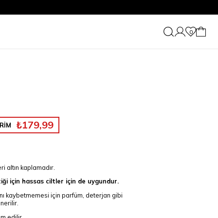
0
₺179,99
RİM
ri altın kaplamadır.
iği için hassas ciltler için de uygundur.
ını kaybetmemesi için parfüm, deterjan gibi
erilir.
m edilir.