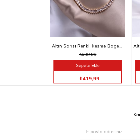
Altın Sarısı Renkli kesme Baget Taşlı Su Yolu Choker Kolye
₺699,99
Sepete Ekle
TÜM ÜRÜNLERDE %40 İNDİRİM
₺419,99
Ka