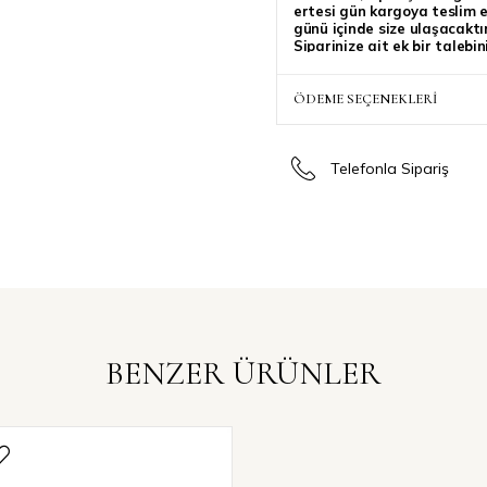
ertesi gün kargoya teslim ed
günü içinde size ulaşacaktır
Siparinize ait ek bir talebi
belirtebilirsiniz, özenle dik
ÖDEME SEÇENEKLERI
Telefonla Sipariş
BENZER ÜRÜNLER