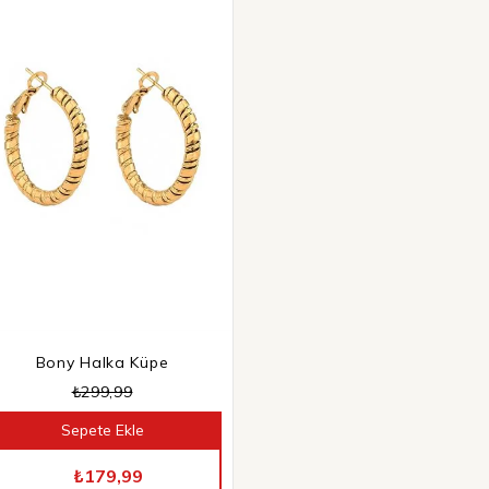
Bony Halka Küpe
₺299,99
Sepete Ekle
TÜM ÜRÜNLERDE %40 İNDİRİM
₺179,99