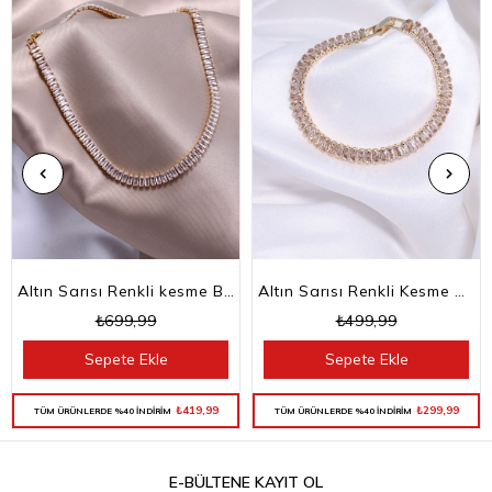
Altın Sarısı Renkli kesme Baget Taşlı Su Yolu Choker Kolye
Altın Sarısı Renkli Kesme Baget Taşlı Su Yolu Bileklik
₺699,99
₺499,99
Sepete Ekle
Sepete Ekle
₺419,99
₺299,99
TÜM ÜRÜNLERDE %40 İNDİRİM
TÜM ÜRÜNLERDE %40 İNDİRİM
E-BÜLTENE KAYIT OL