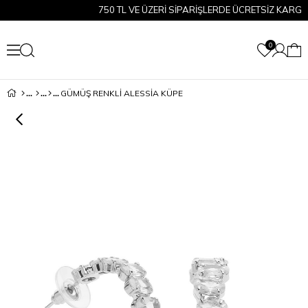
750 TL VE ÜZERİ SİPARİŞLERDE ÜCRETSİZ KARGO!
0
GÜMÜŞ RENKLI ALESSIA KÜPE