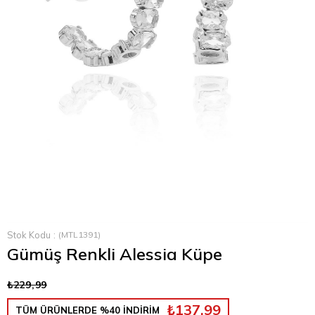
Stok Kodu
(MTL1391)
Gümüş Renkli Alessia Küpe
₺229,99
₺137,99
TÜM ÜRÜNLERDE %40 İNDİRİM