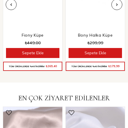
Fiony Küpe
Bony Halka Küpe
₺449,00
₺299,99
Sepete Ekle
Sepete Ekle
₺269,40
₺179,99
TÜM ÜRÜNLERDE %40 İNDİRİM
TÜM ÜRÜNLERDE %40 İNDİRİM
EN ÇOK ZİYARET EDİLENLER