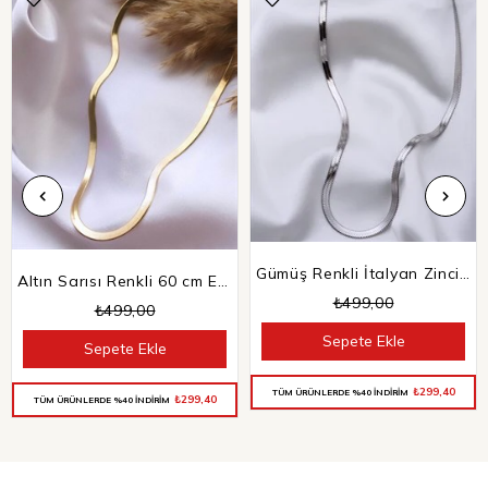
Gümüş Renkli İtalyan Zincir Kolye
Altın Sarısı Renkli 60 cm Ezme İtalyan Zincir
₺499,00
₺499,00
Sepete Ekle
Sepete Ekle
₺299,40
TÜM ÜRÜNLERDE %40 İNDİRİM
₺299,40
TÜM ÜRÜNLERDE %40 İNDİRİM