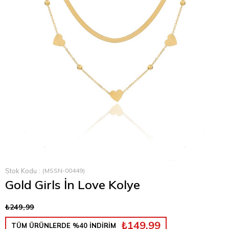
›
Stok Kodu
(MSSN-00449)
Gold Girls İn Love Kolye
₺249,99
₺149,99
TÜM ÜRÜNLERDE %40 İNDİRİM