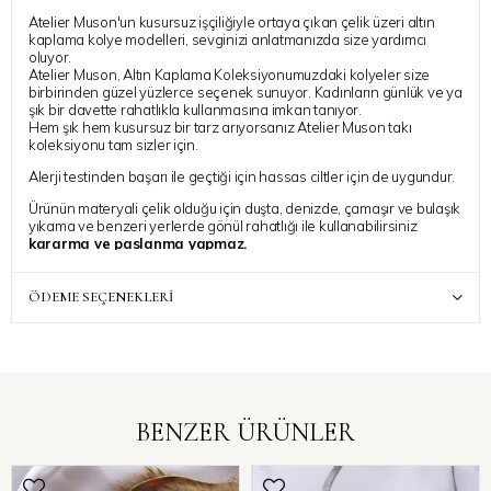
Atelier Muson'un kusursuz işçiliğiyle ortaya çıkan çelik üzeri altın
kaplama kolye modelleri, sevginizi anlatmanızda size yardımcı
oluyor.
Atelier Muson, Altın Kaplama Koleksiyonumuzdaki kolyeler size
birbirinden güzel yüzlerce seçenek sunuyor. Kadınların günlük ve ya
şık bir davette rahatlıkla kullanmasına imkan tanıyor.
Hem şık hem kusursuz bir tarz arıyorsanız Atelier Muson takı
koleksiyonu tam sizler için.
Alerji testinden başarı ile geçtiği için hassas ciltler için de uygundur.
Ürünün materyali çelik olduğu için duşta, denizde, çamaşır ve bulaşık
yıkama ve benzeri yerlerde gönül rahatlığı ile kullanabilirsiniz
kararma ve paslanma yapmaz.
Ürününüz, sipariş verdiğiniz saate bağlı olarak gün içinde
veya en geç ertesi gün kargoya teslim edilecektir, kargo
hızına bağlı olarak 1-3 iş günü içinde size ulaşacaktır.
ÖDEME SEÇENEKLERI
Siparinize ait ek bir talebiniz varsa, “Sipariş Notu” kısmında
belirtebilirsiniz, özenle dikkate alınacaktır
Atelier Muson ile stilinize ışıltı katmanız dilegiyle..
BENZER ÜRÜNLER