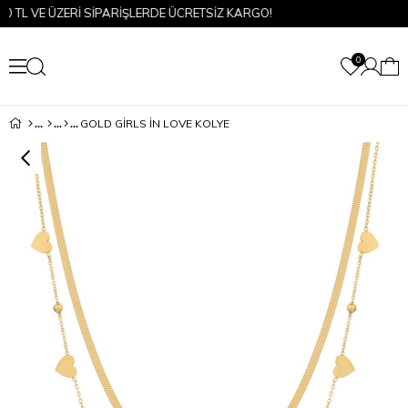
TL VE ÜZERİ SİPARİŞLERDE ÜCRETSİZ KARGO!
0
GOLD GIRLS İN LOVE KOLYE