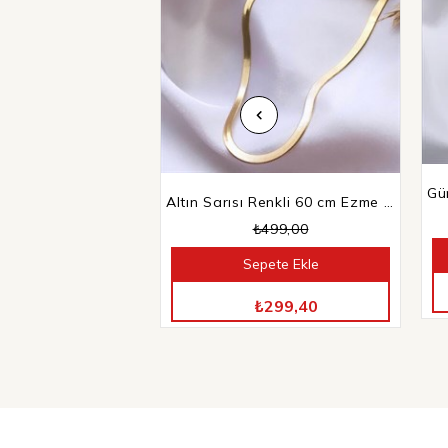
Altın Sarısı Renkli 60 cm Ezme İtalyan Zincir
₺499,00
Sepete Ekle
TÜM ÜRÜNLERDE %40 İNDİRİM
₺299,40