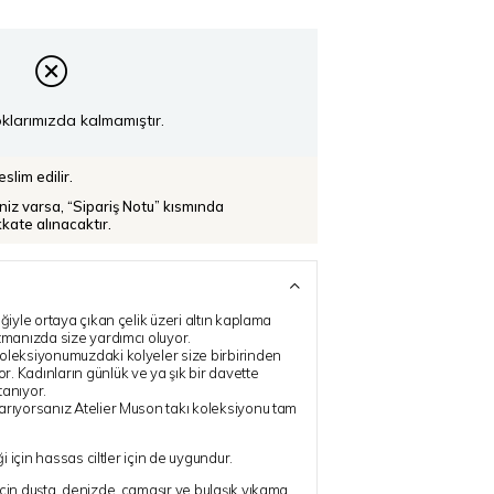
klarımızda kalmamıştır.
slim edilir.
iniz varsa, “Sipariş Notu” kısmında
ikkate alınacaktır.
iğiyle ortaya çıkan çelik üzeri altın kaplama
atmanızda size yardımcı oluyor.
oleksiyonumuzdaki kolyeler size birbirinden
. Kadınların günlük ve ya şık bir davette
tanıyor.
arıyorsanız Atelier Muson takı koleksiyonu tam
ği için hassas ciltler için de uygundur.
için duşta, denizde, çamaşır ve bulaşık yıkama