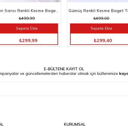
Altın Sarısı Renkli Kesme Baget Taşlı Su Yolu Bileklik
₺499,99
₺499,00
Sepete Ekle
Sepete Ekle
TÜM ÜRÜNLERDE %40 İNDİRİM
TÜM ÜRÜNLERDE %40 İNDİRİM
₺299,99
₺299,40
E-BÜLTENE KAYIT OL
mpanyalar ve güncellemelerden haberdar olmak için bültenimize
kayd
AL
KURUMSAL