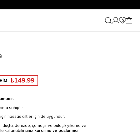
0
e
₺149,99
RİM
lamadır.
ıma sahiptir.
 için hassas ciltler için de uygundur.
in duşta, denizde, çamaşır ve bulaşık yıkama ve
le kullanabilirsiniz
kararma ve paslanma