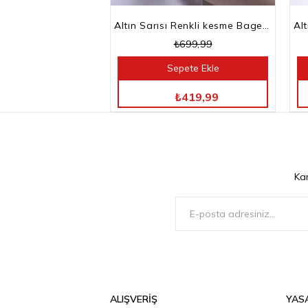
Altın Sarısı Renkli kesme Baget Taşlı Su Yolu Choker Kolye
₺699,99
Sepete Ekle
TÜM ÜRÜNLERDE %40 İNDİRİM
₺419,99
Ka
ALIŞVERİŞ
YAS