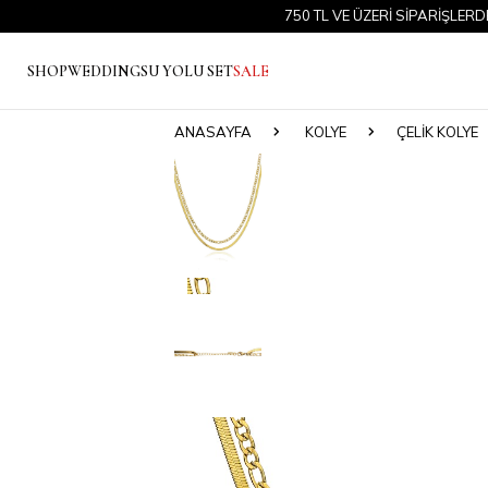
750 TL VE ÜZERİ SİPARİŞLERDE ÜCR
SHOP
WEDDING
SU YOLU SET
SALE
ANASAYFA
KOLYE
ÇELIK KOLYE