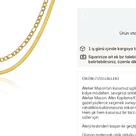
›
Ürün sto
1 iş günü içinde kargoya te
Siparinize ait ek bir taleb
belirtebilirsiniz, özenle d
ÜRÜN ÖZELLIKLERI
Atelier Muson'un kusursuz işçil
kolye modelleri, sevginizi anl
Atelier Muson, Altın Kaplama K
güzel yüzlerce seçenek sunuyor
rahatlıkla kullanmasına imkan 
Hem şık hem kusursuz bir tarz 
sizler için.
Alerji testinden başarı ile geçti
Ürünün materyali çelik olduğu 