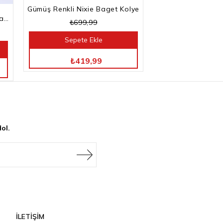
Gümüş Renkli Nixie Baget Kolye
Gümüş Renkli Kesme Baget Taşlı Su Yolu Bileklik
₺699,99
Sepete Ekle
TÜM ÜRÜNLERDE %40 İNDİRİM
₺419,99
ol.
İLETİŞİM