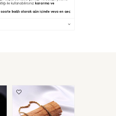
ığı ile kullanabilirsiniz
kararma ve
z saate bağlı olarak gün içinde veya en geç
ilecektir, kargo hızına bağlı olarak 1-3 iş
.
niz varsa, “Sipariş Notu” kısmında
kate alınacaktır
ıltı katmanız dilegiyle..
₺699,