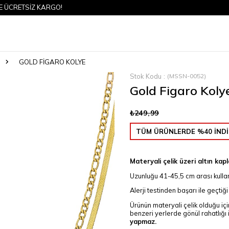
ETSİZ KARGO!
GOLD FIGARO KOLYE
Stok Kodu
(MSSN-0052)
Gold Figaro Koly
₺249,99
TÜM ÜRÜNLERDE %40 İNDİ
Materyali çelik üzeri altın kap
Uzunluğu 41-45,5 cm arası kullan
Alerji testinden başarı ile geçtiği
Ürünün materyali çelik olduğu iç
benzeri yerlerde gönül rahatlığı i
yapmaz.