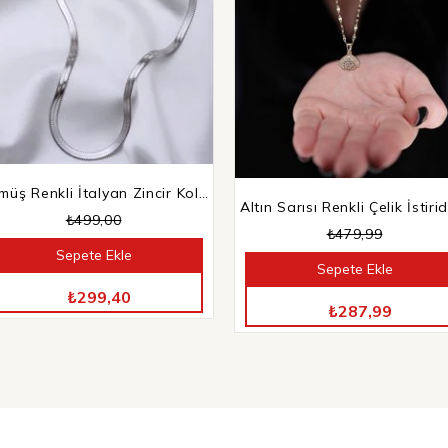
Gümüş Renkli İtalyan Zincir Kolye
₺499,00
₺479,99
Sepete Ekle
Sepete Ekle
TÜM ÜRÜNLERDE %40 İNDİRİM
TÜM ÜRÜNLERDE %40 İNDİRİM
₺299,40
₺287,99