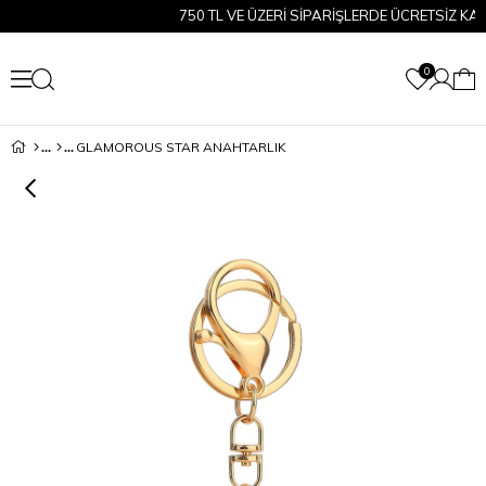
750 TL VE ÜZERİ SİPARİŞLERDE ÜCRETSİZ KARG
0
GLAMOROUS STAR ANAHTARLIK