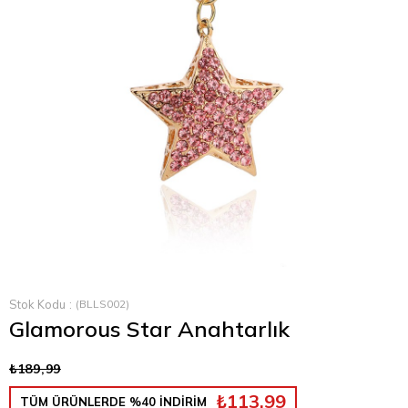
›
Stok Kodu
(BLLS002)
Glamorous Star Anahtarlık
₺189,99
₺113,99
TÜM ÜRÜNLERDE %40 İNDİRİM