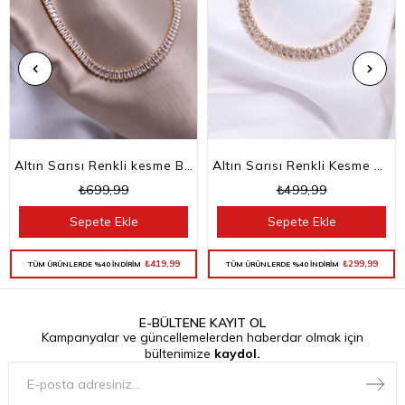
Altın Sarısı Renkli kesme Baget Taşlı Su Yolu Choker Kolye
Altın Sarısı Renkli Kesme Baget Taşlı Su Yolu Bileklik
₺699,99
₺499,99
Sepete Ekle
Sepete Ekle
₺419,99
₺299,99
TÜM ÜRÜNLERDE %40 İNDİRİM
TÜM ÜRÜNLERDE %40 İNDİRİM
E-BÜLTENE KAYIT OL
Kampanyalar ve güncellemelerden haberdar olmak için
bültenimize
kaydol.