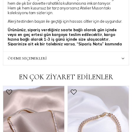
hem de şık bir davette rahatlıkla kullanmasına imkan tanıyor.
Hem şık hem kusursuz bir tarz arıyorsanız Atelier Muson takı
koleksiyonu tam sizler için.
Alerji testinden başarı ile geçtiği için hassas ciltler için de uygundur.
Ürününüz, sipariş verdiğiniz saate bağlı olarak gün içinde
veya en geç ertesi gün kargoya teslim edilecektir, kargo
hızına bağlı olarak 1-3 iş günü içinde size ulaşacaktır.
Siparinize ait ek bir talebiniz varsa, “Sipariş Notu” kısmında
belirtebilirsiniz, özenle dikkate alınacaktır
Atelier Muson ile stilinize ışıltı katmanız dilegiyle..
ÖDEME SEÇENEKLERI
EN ÇOK ZİYARET EDİLENLER