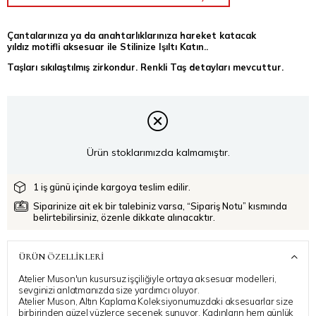
Çantalarınıza ya da anahtarlıklarınıza hareket katacak
yıldız motifli aksesuar ile Stilinize Işıltı Katın..
Taşları sıkılaştılmış zirkondur. Renkli Taş detayları mevcuttur.
Ürün stoklarımızda kalmamıştır.
1 iş günü içinde kargoya teslim edilir.
Siparinize ait ek bir talebiniz varsa, “Sipariş Notu” kısmında
belirtebilirsiniz, özenle dikkate alınacaktır.
ÜRÜN ÖZELLIKLERI
Atelier Muson'un kusursuz işçiliğiyle ortaya aksesuar modelleri,
sevginizi anlatmanızda size yardımcı oluyor.
Atelier Muson, Altın Kaplama Koleksiyonumuzdaki aksesuarlar size
birbirinden güzel yüzlerce seçenek sunuyor. Kadınların hem günlük