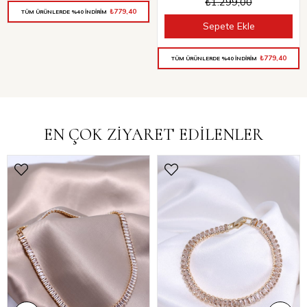
₺1.299,00
₺779,40
TÜM ÜRÜNLERDE %40 İNDİRİM
Sepete Ekle
₺779,40
TÜM ÜRÜNLERDE %40 İNDİRİM
EN ÇOK ZİYARET EDİLENLER