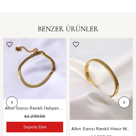
BENZER ÜRÜNLER
Altın Sarısı Renkli İtalyan Zincir Bileklik
₺1.299,00
Sepete Ekle
Altın Sarısı Renkli Hasır Motifli Çelik Kelepçe