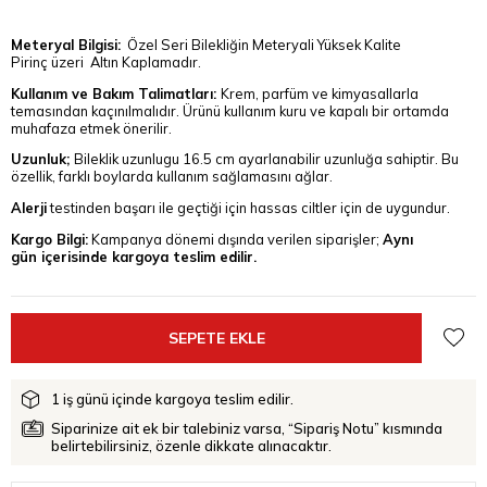
Meteryal Bilgisi:
Özel Seri Bilekliğin Meteryali Yüksek Kalite
Pirinç üzeri Altın Kaplamadır.
Kullanım ve Bakım Talimatları:
Krem, parfüm ve kimyasallarla
temasından kaçınılmalıdır. Ürünü kullanım kuru ve kapalı bir ortamda
muhafaza etmek önerilir.
Uzunluk;
Bileklik uzunlugu 16.5 cm ayarlanabilir uzunluğa sahiptir. Bu
özellik, farklı boylarda kullanım sağlamasını ağlar.
Alerji
testinden başarı ile geçtiği için hassas ciltler için de uygundur.
Kargo Bilgi:
Kampanya dönemi dışında verilen siparişler;
Aynı
gün içerisinde kargoya teslim edilir.
1 iş günü içinde kargoya teslim edilir.
Siparinize ait ek bir talebiniz varsa, “Sipariş Notu” kısmında
belirtebilirsiniz, özenle dikkate alınacaktır.