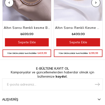
Altın Sarısı Renkli kesme Baget Taşlı Su Yolu Choker Kolye
Altın Sarısı Renkli Kesme Baget Taşlı Su Yolu Bileklik
₺699,99
₺499,99
Sepete Ekle
Sepete Ekle
₺419,99
₺299,99
TÜM ÜRÜNLERDE %40 İNDİRİM
TÜM ÜRÜNLERDE %40 İNDİRİM
E-BÜLTENE KAYIT OL
Kampanyalar ve güncellemelerden haberdar olmak için
bültenimize
kaydol.
ALIŞVERİŞ