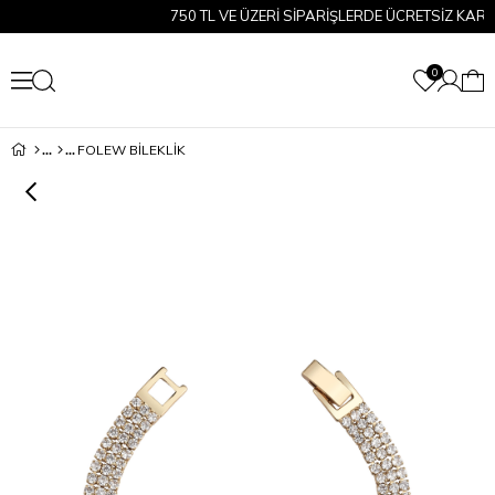
750 TL VE ÜZERİ SİPARİŞLERDE ÜCRETSİZ KARGO!
0
FOLEW BİLEKLİK