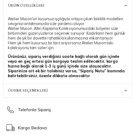
ÜRÜN ÖZELLIKLERI
Atelier Muson'un kusursuz işçiliğiyle ortaya çıkan bileklik modelleri,
sevginizi anlatmanızda size yardımcı oluyor.
Atelier Muson, Altın Kaplama Koleksiyonumuzdaki kolyeler size
birbirinden güzel yüzlerce seçenek sunuyor. Kadınların hem günlük
hem de şık bir davette rahatlıkla kullanmasına imkan tanıyor.
Hem şık hem kusursuz bir tarz arıyorsanız Atelier Muson takı
koleksiyonu tam sizler için.
Ürününüz, sipariş verdiğiniz saate bağlı olarak gün içinde
veya en geç ertesi gün kargoya teslim edilecektir, kargo
hızına bağlı olarak 1-3 iş günü içinde size ulaşacaktır.
Siparinize ait ek bir talebiniz varsa, “Sipariş Notu” kısmında
belirtebilirsiniz, özenle dikkate alınacaktır
Atelier Muson ile stilinize ışıltı katmanız dilegiyle..
ÖDEME SEÇENEKLERI
Telefonla Sipariş
Kargo Bedava