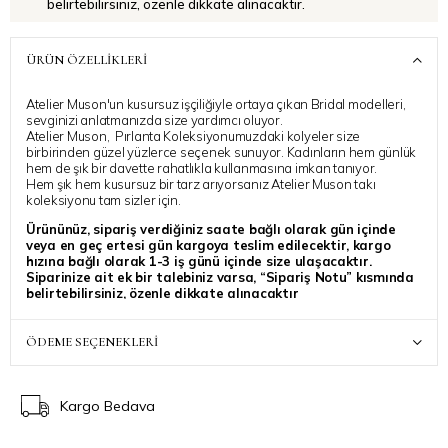
belirtebilirsiniz, özenle dikkate alınacaktır.
ÜRÜN ÖZELLIKLERI
Atelier Muson'un kusursuz işçiliğiyle ortaya çıkan Bridal modelleri,
sevginizi anlatmanızda size yardımcı oluyor.
Atelier Muson, Pırlanta Koleksiyonumuzdaki kolyeler size
birbirinden güzel yüzlerce seçenek sunuyor. Kadınların hem günlük
hem de şık bir davette rahatlıkla kullanmasına imkan tanıyor.
Hem şık hem kusursuz bir tarz arıyorsanız Atelier Muson takı
koleksiyonu tam sizler için.
Ürününüz, sipariş verdiğiniz saate bağlı olarak gün içinde
veya en geç ertesi gün kargoya teslim edilecektir, kargo
hızına bağlı olarak 1-3 iş günü içinde size ulaşacaktır.
Siparinize ait ek bir talebiniz varsa, “Sipariş Notu” kısmında
belirtebilirsiniz, özenle dikkate alınacaktır
Atelier Muson ile stilinize ışıltı katmanız dilegiyle..
ÖDEME SEÇENEKLERI
Kargo Bedava