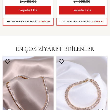
₺4.499,00
₺4.999,00
Sepete Ekle
Sepete Ekle
₺2699,40
₺2999,40
TÜM ÜRÜNLERDE %40 İNDİRİM
TÜM ÜRÜNLERDE %40 İNDİRİM
EN ÇOK ZİYARET EDİLENLER