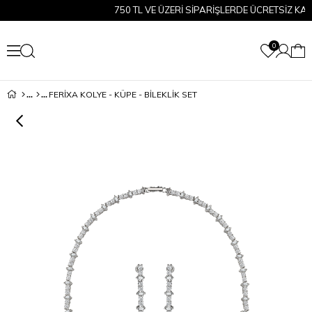
750 TL VE ÜZERİ SİPARİŞLERDE ÜCRETSİZ KARGO
0
FERİXA KOLYE - KÜPE - BİLEKLİK SET