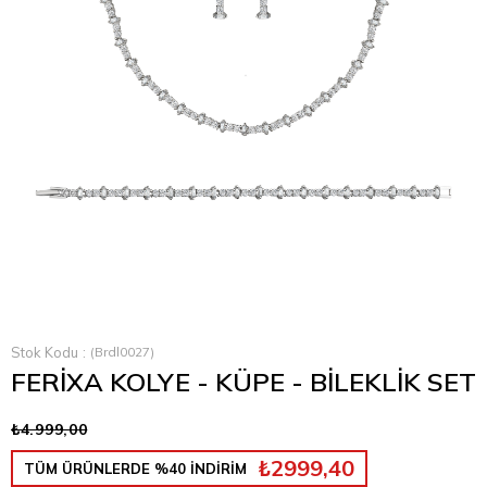
Stok Kodu
(Brdl0027)
FERİXA KOLYE - KÜPE - BİLEKLİK SET
₺4.999,00
₺2999,40
TÜM ÜRÜNLERDE %40 İNDİRİM