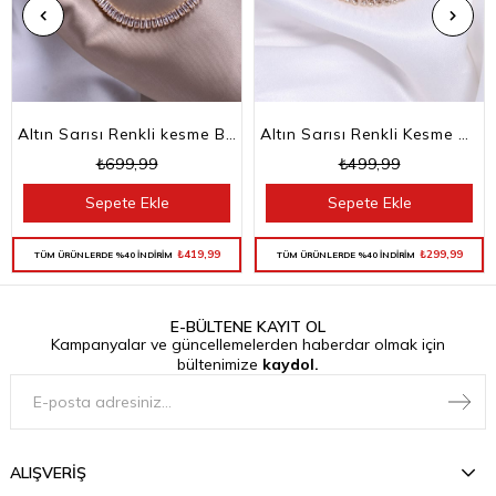
Altın Sarısı Renkli kesme Baget Taşlı Su Yolu Choker Kolye
Altın Sarısı Renkli Kesme Baget Taşlı Su Yolu Bileklik
₺699,99
₺499,99
Sepete Ekle
Sepete Ekle
₺419,99
₺299,99
TÜM ÜRÜNLERDE %40 İNDİRİM
TÜM ÜRÜNLERDE %40 İNDİRİM
E-BÜLTENE KAYIT OL
Kampanyalar ve güncellemelerden haberdar olmak için
bültenimize
kaydol.
ALIŞVERİŞ