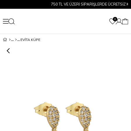
750 TL VE ÜZERİ SİPARİŞLERDE ÜCRETSİZ KAR
0
EVİTA KÜPE