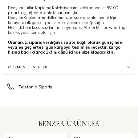
Rodyum - Altın Kaplama Koleksiyonumuzdaki modeller %100
pırlanta işçiliği ile özenle tasarlanmıştır.
Rodyum Kaplama modellerimiz uzun süre göz alıcı parlaklığını
koruyarak ilk gün ki gibi sizlere kullanım olanağı sağlar.
Hem şık hem kusursuz bir tarz arıyorsanız Atelier Muson wedding
koleksiyonu tam sizler için.
Ürününüz, sipariş verdiğiniz saate bağlı olarak gün içinde
veya en geç ertesi gün kargoya teslim edilecektir, kargo
hızına bağlı olarak 1-3 iş günü içinde size ulaşacaktır.
ÖDEME SEÇENEKLERI
Telefonla Sipariş
BENZER ÜRÜNLER