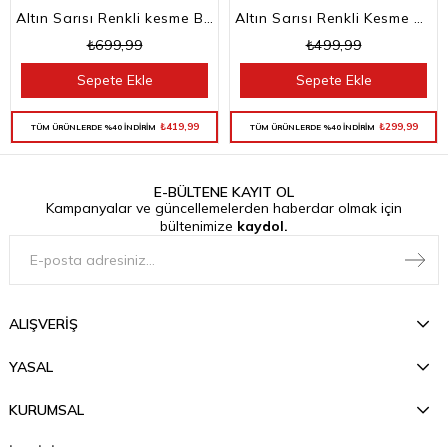
Altın Sarısı Renkli kesme Baget Taşlı Su Yolu Choker Kolye
Altın Sarısı Renkli Kesme Baget Taşlı Su Yolu Bileklik
₺699,99
₺499,99
Sepete Ekle
Sepete Ekle
₺419,99
₺299,99
TÜM ÜRÜNLERDE %40 İNDİRİM
TÜM ÜRÜNLERDE %40 İNDİRİM
E-BÜLTENE KAYIT OL
Kampanyalar ve güncellemelerden haberdar olmak için
bültenimize
kaydol.
ALIŞVERİŞ
YASAL
KURUMSAL