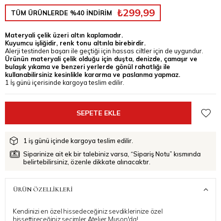
₺299,99
TÜM ÜRÜNLERDE %40 İNDİRİM
Materyali çelik üzeri altın kaplamadır.
Kuyumcu işliğidir, renk tonu altınla birebirdir.
Alerji testinden başarı ile geçtiği için hassas ciltler için de uygundur.
Ürünün materyali çelik olduğu için duşta, denizde, çamaşır ve
bulaşık yıkama ve benzeri yerlerde gönül rahatlığı ile
kullanabilirsiniz kesinlikle kararma ve paslanma yapmaz.
1 İş günü içerisinde kargoya teslim edilir.
1 iş günü içinde kargoya teslim edilir.
Siparinize ait ek bir talebiniz varsa, “Sipariş Notu” kısmında
belirtebilirsiniz, özenle dikkate alınacaktır.
ÜRÜN ÖZELLIKLERI
Kendinizi en özel hissedeceğiniz sevdiklerinize özel
hissettireceğiniz seçimler Atelier Muson'da!