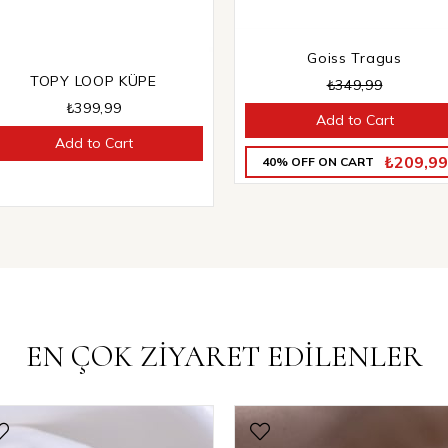
Goiss Tragus
TOPY LOOP KÜPE
₺349,99
₺399,99
Add to Cart
Add to Cart
₺209,99
40% OFF ON CART
EN ÇOK ZİYARET EDİLENLER