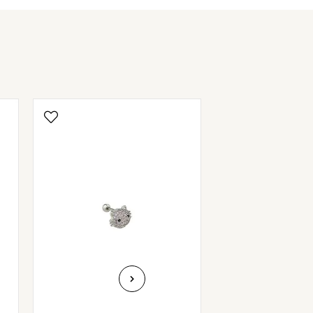
TİPS TR
₺349,
Add to C
40% OFF ON CART