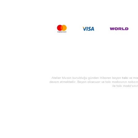
Atelier Muson kurulduğu günden itibaren bayan
takı
ve mod
devam etmektedir. Bayan aksesuar ve takı modasının nabzın
ile takı moda'sını