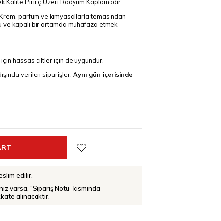
ek Kalite Pirinç Üzeri Rodyum Kaplamadır.
Krem, parfüm ve kimyasallarla temasından
uru ve kapalı bir ortamda muhafaza etmek
 için hassas ciltler için de uygundur.
ında verilen siparişler;
Aynı gün içerisinde
slim edilir.
iniz varsa, “Sipariş Notu” kısmında
ikkate alınacaktır.