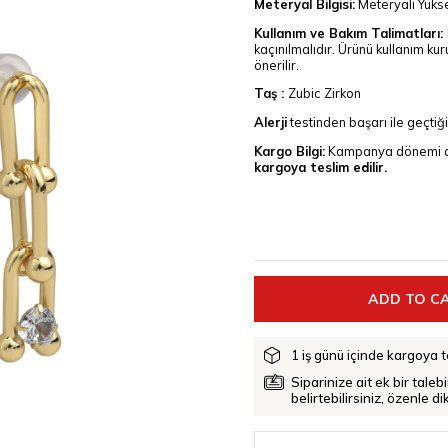
Meteryal Bilgisi:
Meteryali Yüks
Kullanım ve Bakım Talimatları:
kaçınılmalıdır. Ürünü kullanım k
önerilir.
Taş :
Zubic Zirkon
Alerji
testinden başarı ile geçtiği
Kargo Bilgi:
Kampanya dönemi dış
kargoya teslim edilir.
1 iş günü içinde kargoya te
Siparinize ait ek bir taleb
belirtebilirsiniz, özenle d