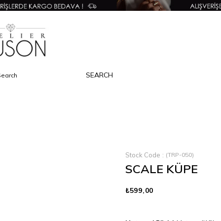
Stock Code
(TRP-050)
SCALE KÜPE
₺599,00