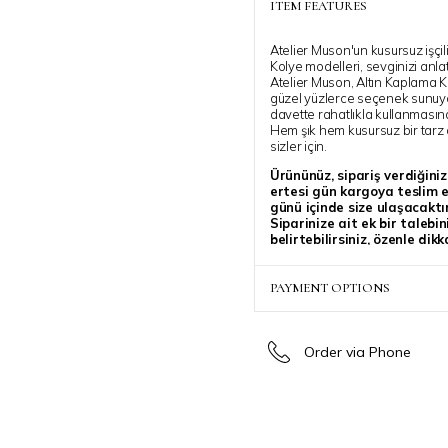
ITEM FEATURES
Atelier Muson'un kusursuz işçil
Kolye modelleri, sevginizi anl
Atelier Muson, Altın Kaplama K
güzel yüzlerce seçenek sunuyo
davette rahatlıkla kullanmasın
Hem şık hem kusursuz bir tarz 
sizler için.
Ürününüz, sipariş verdiğini
ertesi gün kargoya teslim ed
günü içinde size ulaşacaktır
Siparinize ait ek bir talebi
belirtebilirsiniz, özenle dik
Atelier Muson ile stilinize ış
PAYMENT OPTIONS
Order via Phone