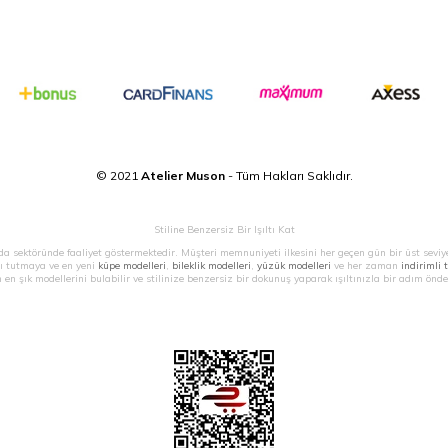
© 2021
Atelier Muson
- Tüm Hakları Saklıdır.
Stiline Benzersiz Bir Işıltı Kat
a sektöründe faaliyet göstermektedir. Müşteri memnuniyeti ilkesini her geçen gün bir üst seviy
ı tutmaya ve en yeni
küpe modelleri
,
bileklik modelleri
,
yüzük modelleri
ve her zaman
indirimli 
n en şık modellerini bulabilir ve stilinize benzersiz bir dokunuş yaparak ışıltınızla bir adım önde