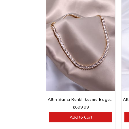
Altın Sarısı Renkli kesme Baget Taşlı Su Yolu Choker Kolye
₺699,99
Add to Cart