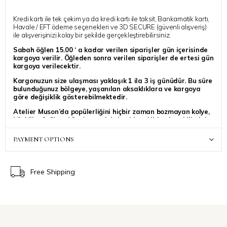
Kredi kartı ile tek çekim ya da kredi kartı ile taksit, Bankamatik kartı,
Havale / EFT ödeme seçenekleri ve 3D SECURE (güvenli alışveriş)
ile alışverişinizi kolay bir şekilde gerçekleştirebilirsiniz.
Sabah öğlen 15.00 ‘ a kadar verilen siparişler gün içerisinde
kargoya verilir. Öğleden sonra verilen siparişler de ertesi gün
kargoya verilecektir.
Kargonuzun size ulaşması yaklaşık 1 ila 3 iş günüdür. Bu süre
bulunduğunuz bölgeye, yaşanılan aksaklıklara ve kargoya
göre değişiklik gösterebilmektedir.
Atelier Muson’da popülerliğini hiçbir zaman bozmayan kolye,
bileklik, yüzük ve küpelere çok kolay bir şekilde ulaşabilirsiniz.
PAYMENT OPTIONS
Free Shipping