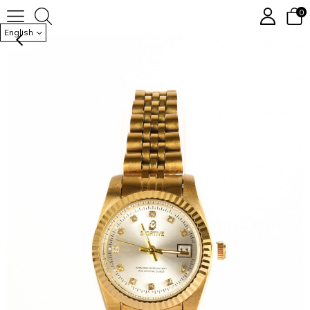
0
LOMBARD SAAT I 35 MM
English
›