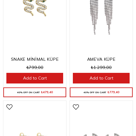
AMEVA KÜPE
SNAKE MİNİMAL KÜPE
₺1.299,00
₺799,00
Add to Cart
Add to Cart
₺779,40
₺479,40
40% OFF ON CART
40% OFF ON CART