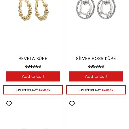
REVETA KÜPE
SİLVER ROSS KÜPE
₺849,00
₺899,00
Add to Cart
Add to Cart
₺509,40
₺539,40
40% OFF ON CART
40% OFF ON CART