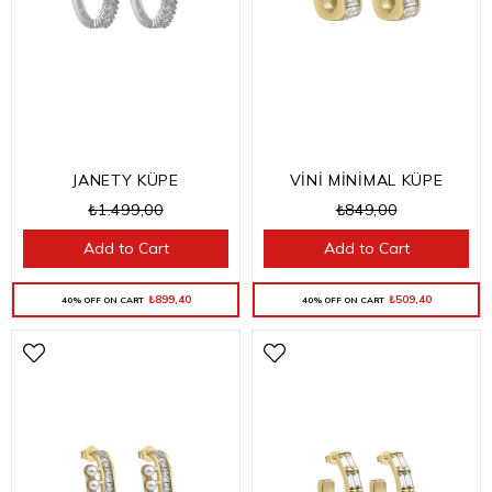
JANETY KÜPE
VİNİ MİNİMAL KÜPE
₺1.499,00
₺849,00
Add to Cart
Add to Cart
₺899,40
₺509,40
40% OFF ON CART
40% OFF ON CART