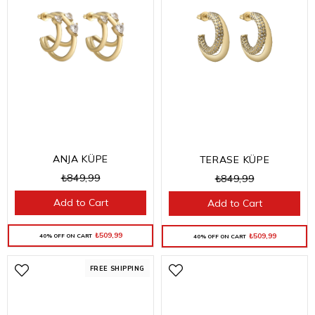
ANJA KÜPE
TERASE KÜPE
₺849,99
₺849,99
Add to Cart
Add to Cart
₺509,99
₺509,99
40% OFF ON CART
40% OFF ON CART
FREE SHIPPING