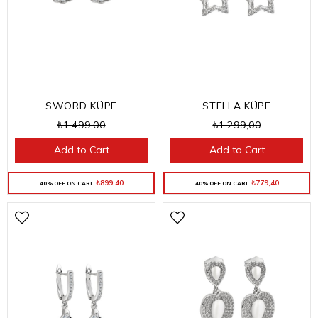
SWORD KÜPE
STELLA KÜPE
₺1.499,00
₺1.299,00
Add to Cart
Add to Cart
₺899,40
₺779,40
40% OFF ON CART
40% OFF ON CART