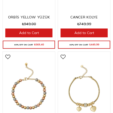
ORBİS YELLOW YÜZÜK
CANCER KOLYE
₺949,00
₺749,99
Add to Cart
Add to Cart
₺569,40
₺449,99
40% OFF ON CART
40% OFF ON CART