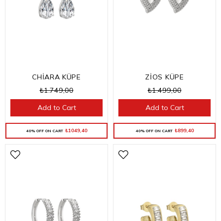
CHİARA KÜPE
ZİOS KÜPE
₺1.749,00
₺1.499,00
Add to Cart
Add to Cart
₺1049,40
₺899,40
40% OFF ON CART
40% OFF ON CART