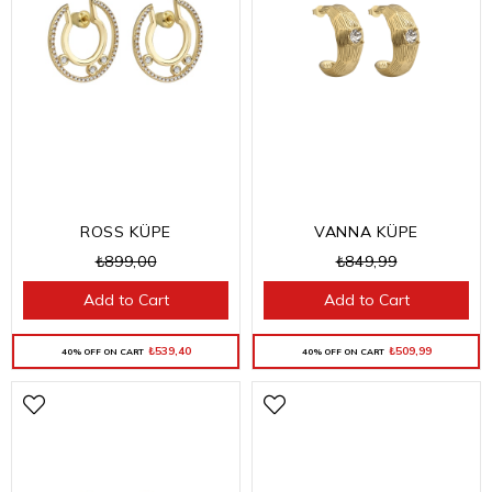
ROSS KÜPE
VANNA KÜPE
₺899,00
₺849,99
Add to Cart
Add to Cart
₺539,40
₺509,99
40% OFF ON CART
40% OFF ON CART