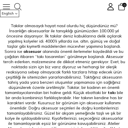
Kadın Takı
0
English
Takılar olmasaydı hayat nasıl olurdu hiç düşündünüz mü?
İnsanlığın aksesuarlar ile tanışıklığı günümüzden 100.000 yıl
öncesine dayanıyor. İlk takılar deniz kabuklarına delik açılarak
yapılmış kolyeler idi. 4000’li yıllarda ise, altın, gümüş ve doğal
taşlar gibi kıymetli maddelerden mücevher yapımına başlandı.
Sonra ise
aksesuar
alanında önemli ilerlemeler kaydedildi ve bu
çağdan itibaren “takı tasarımları” görülmeye başlandı. Aksesuar
tercih ederken, malzemesine de dikkat etmeniz gerekiyor. Evet, bu
noktada sizin için biz varız diyoruz ve herhangi bir alerjik
reaksiyona sebep olmayacak farklı tarzlara hitap edecek ürün
çeşitliliği ile sitemizden yararlanabilirsiniz. Taktığınız aksesuarın
tahriş yada yara benzeri oluşumlar yapmaması için sağlığınız
düşünülerek özenle üretilmiştir. Takılar, bir kadının en önemli
tamamlayıcılarından biri haline geldi. Küçük ebattaki bir
takı
bile
bir anda kombininizi farklılaştırabilir. Her takının kendine has bir
karakteri vardır. Kusursuz bir görünüm için aksesuar kullanımı
önemlidir. Doğru aksesuar seçimleri ile doğru kombinlerinizi
tamamlayabilirsiniz. Güzel bir akşam yemeğinde taşlı ve şık bir
kolye ile ışıldayabilirsiniz. Kıyafetlerinizi, seçeceğiniz aksesuarlar
ile tamamlayarak eşsiz bir görünüme kavuşabilirsiniz. Atelier