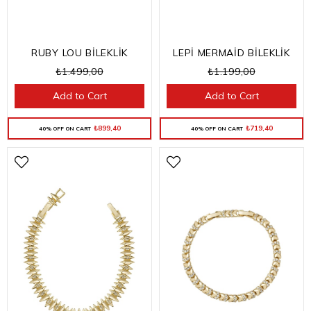
RUBY LOU BİLEKLİK
LEPİ MERMAİD BİLEKLİK
₺1.499,00
₺1.199,00
Add to Cart
Add to Cart
₺899,40
₺719,40
40% OFF ON CART
40% OFF ON CART