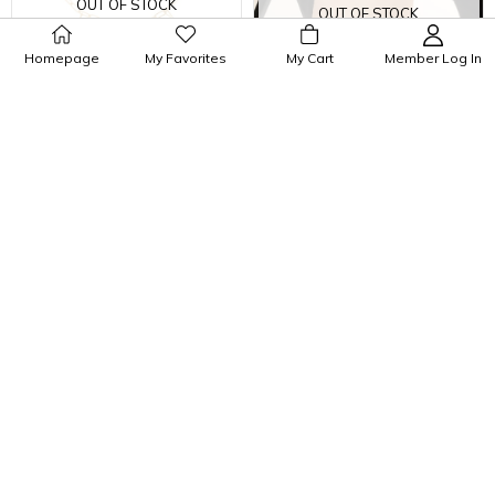
OUT OF STOCK
OUT OF STOCK
Homepage
My Favorites
My Cart
Member Log In
Gold Jozef Kıkırdak Küpe
İmpress Halhal
₺189,99
₺209,99