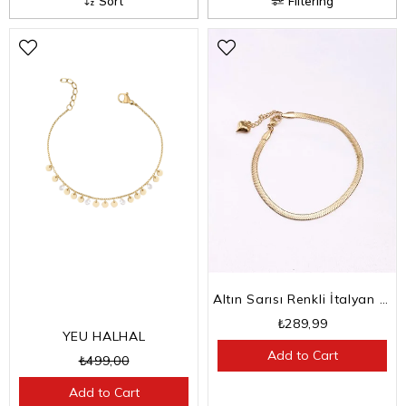
Sort
Filtering
Altın Sarısı Renkli İtalyan Zincir Halhal
₺289,99
YEU HALHAL
Add to Cart
₺499,00
Add to Cart