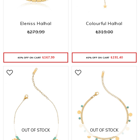
Eleniss Halhal
Colourful Halhal
₺279,99
₺319,00
₺167,99
₺191,40
40% OFF ON CART
40% OFF ON CART
OUT OF STOCK
OUT OF STOCK