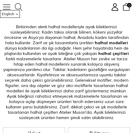
Kadın Halhal
0
English
Birbirinden alımlı halhal modelleriyle ayak bileklerinizi
süsleyebilirsiniz. Kadın takısı olarak bilinen, kökeni yüzyıllar
öncesine ve Asya’ya dayanan halhal, Anadolu kadını tarafından
hala kullanılır. Zarif ve şık tasarımlarla üretilen
halhal modelleri
dünya kadınlarının da ilgi odağıdır. Hem şehir hayatında hem de
plajlarda kullanılan ve ayak bileğine çok yakışan
halhal çeşitleri
farklı malzemelerle tasarlanır. Atelier Muson her zevke ve tarza
hitap eden halhal modellerini sunarak kolayca alışveriş
yapmanıza yardımcı olur. Takılar, kadınların güzelliğini vurgulayan
aksesuarlardır. Kıyafetinize ve aksesuarlarınıza uyumlu takılar
seçerek daha çekici görünebilirsiniz. Geleneksel motifler, modern
figürler, sıra dışı objeler ve göz alıcı motiflerle tasarlanan halhal
modelleri ile ayak bileklerinizi daha zarif göstermeniz mümkün.
Ayak bileğinizi rahatsız etmeyecek malzemelerle tasarlanan ve
kolayca açılıp düşmeyen ürünleri tercih ederseniz uzun süre
kullanım şansı bulabilirsiniz. Zarif, dikkat çekici ve şık modellerle
tasarlanan halhal çeşitleri Atelier Muson'da. Ayak bileklerinizi
süsleyecek ürünleri hemen şimdi satın alabilirsiniz.