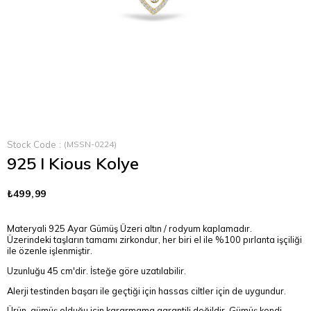
Stock Code
(MSSN-0224)
925 I Kious Kolye
₺499,99
Materyali 925 Ayar Gümüş Üzeri altın / rodyum kaplamadır.
Üzerindeki taşların tamamı zirkondur, her biri el ile %100 pırlanta işçiliği
ile özenle işlenmiştir.
Uzunluğu 45 cm'dir. İsteğe göre uzatılabilir.
Alerji testinden başarı ile geçtiği için hassas ciltler için de uygundur.
Ürün, gümüş olduğu için kararmama garantili değildir. Gümüş kendi