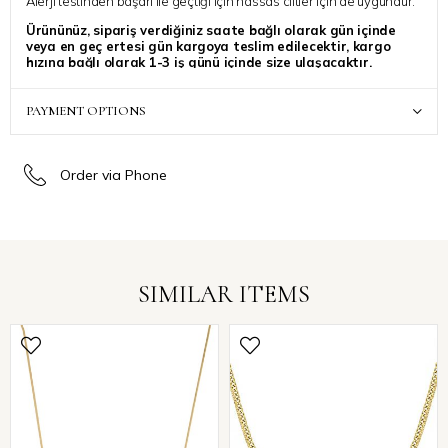
Alerji testinden başarı ile geçtiği için hassas ciltler için de uygundur.
Ürününüz, sipariş verdiğiniz saate bağlı olarak gün içinde
veya en geç ertesi gün kargoya teslim edilecektir, kargo
hızına bağlı olarak 1-3 iş günü içinde size ulaşacaktır.
Siparinize ait ek bir talebiniz varsa, “Sipariş Notu” kısmında
belirtebilirsiniz, özenle dikkate alınacaktır.
PAYMENT OPTIONS
Order via Phone
SIMILAR ITEMS