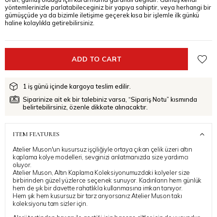
yöntemlerinizle parlatabileceginiz bir yapıya sahiptir, veya herhangi bir
gümüşçüde ya da bizimle iletişime geçerek kısa bir işlemle ilk günkü
haline kolaylıkla getirebilirsiniz.
1 iş günü içinde kargoya teslim edilir.
Siparinize ait ek bir talebiniz varsa, “Sipariş Notu” kısmında
belirtebilirsiniz, özenle dikkate alınacaktır.
ITEM FEATURES
Atelier Muson'un kusursuz işçiliğiyle ortaya çıkan çelik üzeri altın
kaplama kolye modelleri, sevginizi anlatmanızda size yardımcı
oluyor.
Atelier Muson, Altın Kaplama Koleksiyonumuzdaki kolyeler size
birbirinden güzel yüzlerce seçenek sunuyor. Kadınların hem günlük
hem de şık bir davette rahatlıkla kullanmasına imkan tanıyor.
Hem şık hem kusursuz bir tarz arıyorsanız Atelier Muson takı
koleksiyonu tam sizler için.