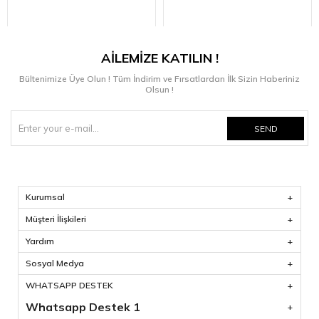
AİLEMİZE KATILIN !
Bültenimize Üye Olun ! Tüm İndirim ve Fırsatlardan İlk Sizin Haberiniz
Olsun !
SEND
Kurumsal
Müşteri İlişkileri
Yardım
Sosyal Medya
WHATSAPP DESTEK
Whatsapp Destek 1