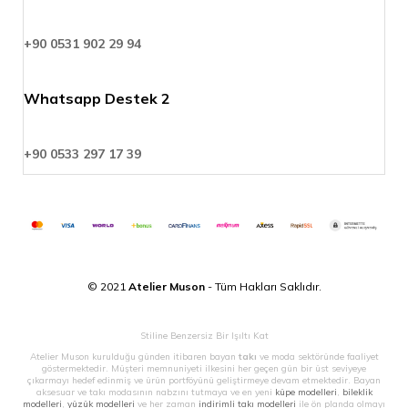
+90 0531 902 29 94
Whatsapp Destek 2
+90 0533 297 17 39
© 2021
Atelier Muson
- Tüm Hakları Saklıdır.
Stiline Benzersiz Bir Işıltı Kat
Atelier Muson kurulduğu günden itibaren bayan
takı
ve moda sektöründe faaliyet
göstermektedir. Müşteri memnuniyeti ilkesini her geçen gün bir üst seviyeye
çıkarmayı hedef edinmiş ve ürün portföyünü geliştirmeye devam etmektedir. Bayan
aksesuar ve takı modasının nabzını tutmaya ve en yeni
küpe modelleri
,
bileklik
modelleri
,
yüzük modelleri
ve her zaman
indirimli takı modelleri
ile ön planda olmayı