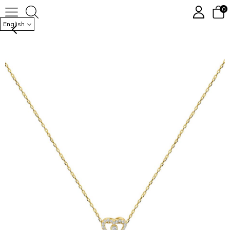
0
925 I KIOUS KOLYE
English
›