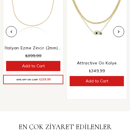
İtalyan Ezme Zincir (2mm) I 60 cm
₺399,99
Attractive Oii Kolye
Add to Cart
₺349,99
₺239,99
40% OFF ON CART
Add to Cart
EN ÇOK ZİYARET EDİLENLER