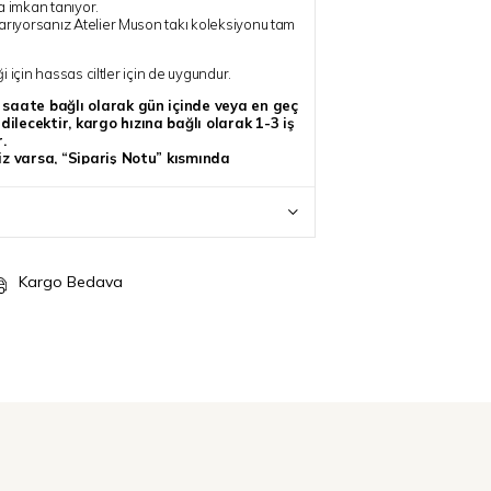
a imkan tanıyor.
arıyorsanız Atelier Muson takı koleksiyonu tam
ği için hassas ciltler için de uygundur.
z saate bağlı olarak gün içinde veya en geç
ilecektir, kargo hızına bağlı olarak 1-3 iş
.
niz varsa, “Sipariş Notu” kısmında
kate alınacaktır.
Kargo Bedava