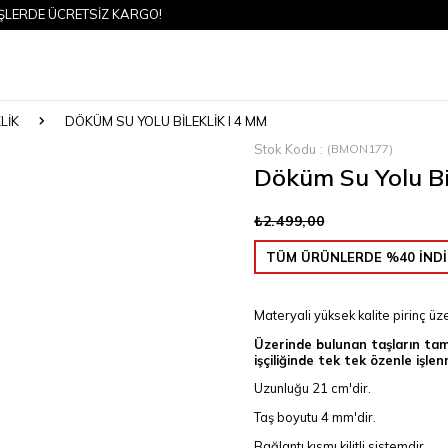
E ÜCRETSİZ KARGO!
LIK
DÖKÜM SU YOLU BILEKLIK I 4 MM
Stok Kodu
(BMON177)
Döküm Su Yolu Bi
₺2.499,00
TÜM ÜRÜNLERDE %40 İNDİ
Materyali yüksek kalite pirinç ü
Üzerinde bulunan taşların tama
işçiliğinde tek tek özenle işlenm
Uzunluğu 21 cm'dir.
Taş boyutu 4 mm'dir.
Bağlantı kısmı kilitli sistemdir.