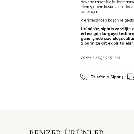
davette rahatlıkla kullanmasın
Hem şık hem kusursuz bir tarz 
sizler için.
Alerji testinden başarı ile geçti
Ürününüz, sipariş verdiğini
ertesi gün kargoya teslim ed
günü içinde size ulaşacaktır
Siparinize ait ek bir talebi
belirtebilirsiniz, özenle dik
ÖDEME SEÇENEKLERI
Telefonla Sipariş
BENZER ÜRÜNLER