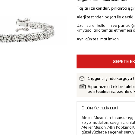
Taşları zirkondur, pırlanta işçil
›
Alerji testinden başarı ile geçtiği
Uzun süreli kullanım ve parlaklığ
kimyasallarla temas etmemesi ön
Aynı gün teslimat imkanı.
1 iş günü içinde kargoya te
Siparinize ait ek bir taleb
belirtebilirsiniz, özenle d
ÜRÜN ÖZELLIKLERI
Atelier Muson'un kusursuz işçil
kolye modelleri, sevginizi anl
Atelier Muson, Altın Kaplama K
güzel yüzlerce seçenek sunuyo