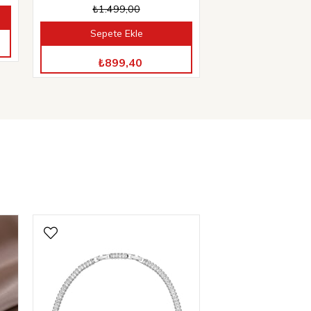
₺1.499,00
Sepete Ekle
TÜM ÜRÜNLERDE %40 İNDİRİM
₺899,40