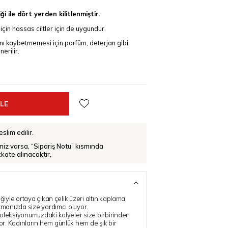
iği ile dört yerden kilitlenmiştir.
 için hassas ciltler için de uygundur.
ını kaybetmemesi için parfüm, deterjan gibi
erilir.
slim edilir.
iniz varsa, “Sipariş Notu” kısmında
ikkate alınacaktır.
iğiyle ortaya çıkan çelik üzeri altın kaplama
atmanızda size yardımcı oluyor.
oleksiyonumuzdaki kolyeler size birbirinden
r. Kadınların hem günlük hem de şık bir