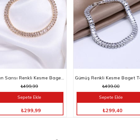
Altın Sarısı Renkli Kesme Baget Taşlı Su Yolu Bileklik
₺499,99
₺499,00
Sepete Ekle
Sepete Ekle
TÜM ÜRÜNLERDE %40 İNDİRİM
TÜM ÜRÜNLERDE %40 İNDİRİM
₺299,99
₺299,40