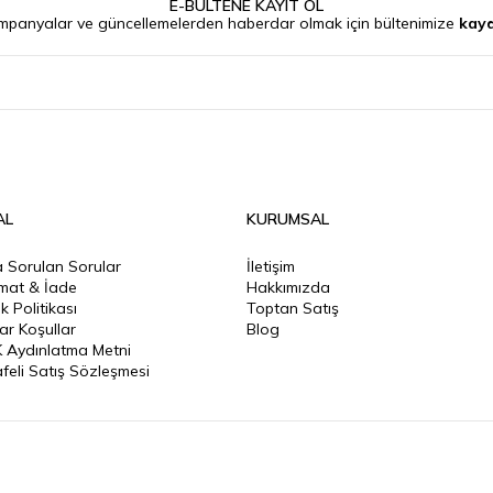
E-BÜLTENE KAYIT OL
mpanyalar ve güncellemelerden haberdar olmak için bültenimize
kayd
AL
KURUMSAL
a Sorulan Sorular
İletişim
imat & İade
Hakkımızda
lik Politikası
Toptan Satış
ar Koşullar
Blog
 Aydınlatma Metni
feli Satış Sözleşmesi