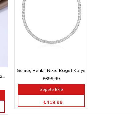
Gümüş Renkli Nixie Baget Kolye
Gümüş Renkli Kesme Baget Taşlı Su Yolu Bileklik
₺699,99
Sepete Ekle
TÜM ÜRÜNLERDE %40 İNDİRİM
₺419,99