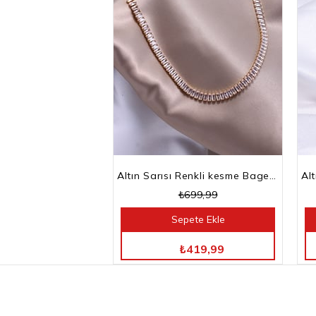
Altın Sarısı Renkli kesme Baget Taşlı Su Yolu Choker Kolye
₺699,99
Sepete Ekle
TÜM ÜRÜNLERDE %40 İNDİRİM
₺419,99