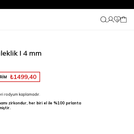
0
leklik I 4 mm
₺1499,40
RİM
zeri rodyum kaplamadır.
mı zirkondur, her biri el ile %100 pırlanta
iştir.