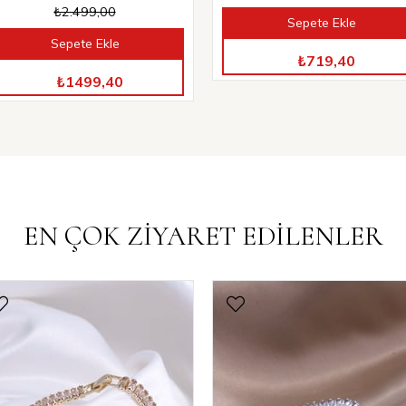
₺2.499,00
Sepete Ekle
TÜM ÜRÜNLERDE %40 İNDİRİM
Sepete Ekle
TÜM ÜRÜNLERDE %40 İNDİRİM
₺719,40
₺1499,40
EN ÇOK ZİYARET EDİLENLER