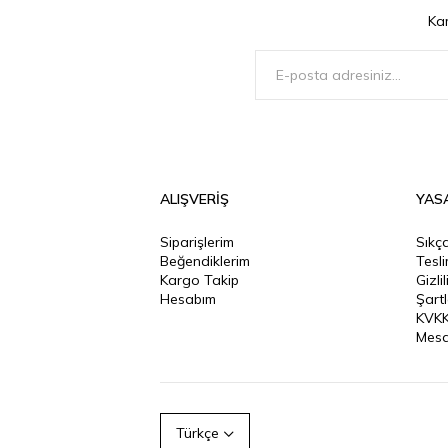
Ka
ALIŞVERİŞ
YAS
Siparişlerim
Sıkç
Beğendiklerim
Tesl
Kargo Takip
Gizli
Hesabım
Şartl
KVKK
Mesa
Türkçe