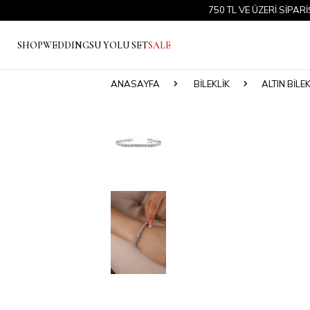
750 TL VE ÜZERİ SİPARİŞLERD
SHOP
WEDDING
SU YOLU SET
SALE
ANASAYFA
BILEKLIK
ALTIN BILEK