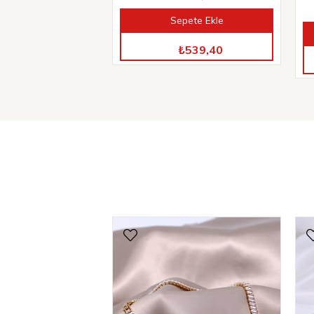
Sepete Ekle
TÜM ÜRÜNLERDE %40 İNDİRİM
₺539,40