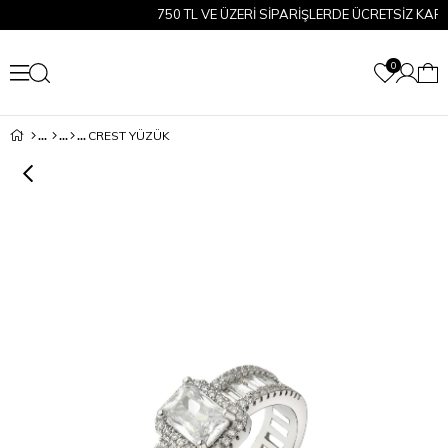
750 TL VE ÜZERİ SİPARİŞLERDE ÜCRETSİZ KARGO!
0
CREST YÜZÜK