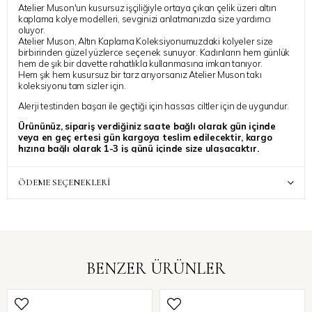
Atelier Muson'un kusursuz işçiliğiyle ortaya çıkan çelik üzeri altın
kaplama kolye modelleri, sevginizi anlatmanızda size yardımcı
oluyor.
Atelier Muson, Altın Kaplama Koleksiyonumuzdaki kolyeler size
birbirinden güzel yüzlerce seçenek sunuyor. Kadınların hem günlük
hem de şık bir davette rahatlıkla kullanmasına imkan tanıyor.
Hem şık hem kusursuz bir tarz arıyorsanız Atelier Muson takı
koleksiyonu tam sizler için.
Alerji testinden başarı ile geçtiği için hassas ciltler için de uygundur.
Ürününüz, sipariş verdiğiniz saate bağlı olarak gün içinde
veya en geç ertesi gün kargoya teslim edilecektir, kargo
hızına bağlı olarak 1-3 iş günü içinde size ulaşacaktır.
Siparinize ait ek bir talebiniz varsa, “Sipariş Notu” kısmında
belirtebilirsiniz, özenle dikkate alınacaktır.
ÖDEME SEÇENEKLERI
BENZER ÜRÜNLER