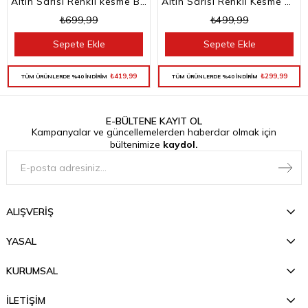
Altın Sarısı Renkli kesme Baget Taşlı Su Yolu Choker Kolye
Altın Sarısı Renkli Kesme Baget Taşlı Su Yolu Bileklik
₺699,99
₺499,99
Sepete Ekle
Sepete Ekle
₺419,99
₺299,99
TÜM ÜRÜNLERDE %40 İNDİRİM
TÜM ÜRÜNLERDE %40 İNDİRİM
E-BÜLTENE KAYIT OL
Kampanyalar ve güncellemelerden haberdar olmak için
bültenimize
kaydol.
ALIŞVERİŞ
YASAL
KURUMSAL
İLETİŞİM