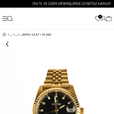
750 TL VE ÜZERİ SİPARİŞLERDE ÜCRETSİZ KARGO!
0
BERN SAAT I 35 MM