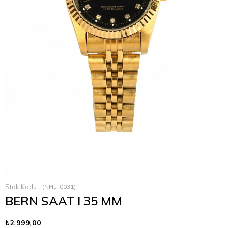
›
Stok Kodu
(NHL-0031)
BERN SAAT I 35 MM
₺2.999,00