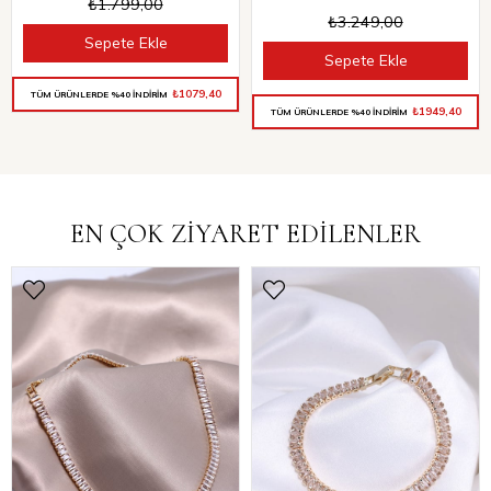
₺1.799,00
₺3.249,00
Sepete Ekle
Sepete Ekle
₺1079,40
TÜM ÜRÜNLERDE %40 İNDİRİM
₺1949,40
TÜM ÜRÜNLERDE %40 İNDİRİM
EN ÇOK ZİYARET EDİLENLER