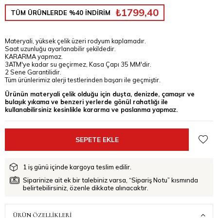
₺1799,40
TÜM ÜRÜNLERDE %40 İNDİRİM
Materyali, yüksek çelik üzeri rodyum kaplamadır.
Saat uzunluğu ayarlanabilir şekildedir.
KARARMA yapmaz.
3ATM'ye kadar su geçirmez, Kasa Çapı 35 MM'dir.
2 Sene Garantilidir.
Tüm ürünlerimiz alerji testlerinden başarı ile geçmiştir.
Ürünün materyali çelik olduğu için duşta, denizde, çamaşır ve
bulaşık yıkama ve benzeri yerlerde gönül rahatlığı ile
kullanabilirsiniz kesinlikle kararma ve paslanma yapmaz.
1 iş günü içinde kargoya teslim edilir.
Siparinize ait ek bir talebiniz varsa, “Sipariş Notu” kısmında
belirtebilirsiniz, özenle dikkate alınacaktır.
ÜRÜN ÖZELLIKLERI