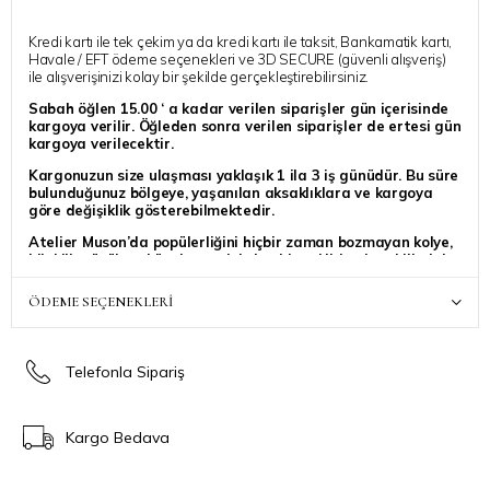
Kredi kartı ile tek çekim ya da kredi kartı ile taksit, Bankamatik kartı,
Havale / EFT ödeme seçenekleri ve 3D SECURE (güvenli alışveriş)
ile alışverişinizi kolay bir şekilde gerçekleştirebilirsiniz.
Sabah öğlen 15.00 ‘ a kadar verilen siparişler gün içerisinde
kargoya verilir. Öğleden sonra verilen siparişler de ertesi gün
kargoya verilecektir.
Kargonuzun size ulaşması yaklaşık 1 ila 3 iş günüdür. Bu süre
bulunduğunuz bölgeye, yaşanılan aksaklıklara ve kargoya
göre değişiklik gösterebilmektedir.
Atelier Muson’da popülerliğini hiçbir zaman bozmayan kolye,
bileklik, yüzük ve küpelere çok kolay bir şekilde ulaşabilirsiniz.
Atelier Muson ile
Stiline Işıl Kat
✨
ÖDEME SEÇENEKLERI
Telefonla Sipariş
Kargo Bedava