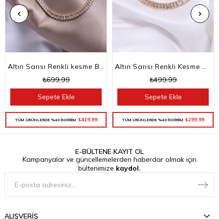
Altın Sarısı Renkli kesme Baget Taşlı Su Yolu Choker Kolye
Altın Sarısı Renkli Kesme Baget Taşlı Su Yolu Bileklik
₺699,99
₺499,99
Sepete Ekle
Sepete Ekle
₺419,99
₺299,99
TÜM ÜRÜNLERDE %40 İNDİRİM
TÜM ÜRÜNLERDE %40 İNDİRİM
E-BÜLTENE KAYIT OL
Kampanyalar ve güncellemelerden haberdar olmak için
bültenimize
kaydol.
ALIŞVERİŞ