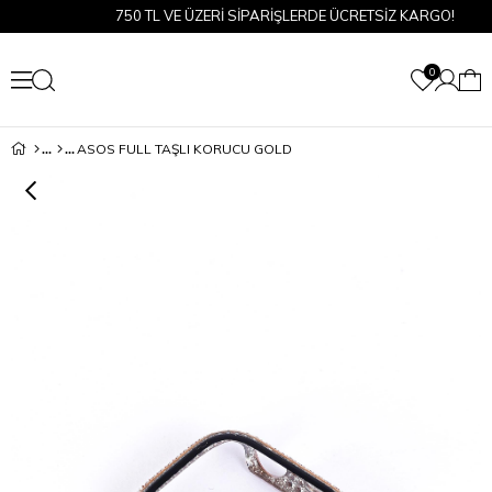
750 TL VE ÜZERİ SİPARİŞLERDE ÜCRETSİZ KARGO!
0
ASOS FULL TAŞLI KORUCU GOLD