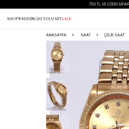
750 TL VE ÜZERİ SİPARİŞLER
SHOP
WEDDING
SU YOLU SET
SALE
ANASAYFA
SAAT
ÇELIK SAAT