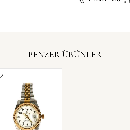
Kargonuzun size ulaşması ya
bulunduğunuz bölgeye, yaşa
değişiklik gösterebilmekted
Atelier Muson’da popülerliği
yüzük ve küpelere çok kolay b
Atelier Muson ile
Stiline Işı
BENZER ÜRÜNLER