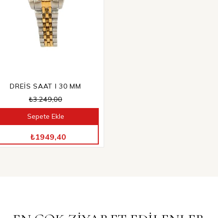
DREİS SAAT I 30 MM
₺3.249,00
Sepete Ekle
TÜM ÜRÜNLERDE %40 İNDİRİM
₺1949,40