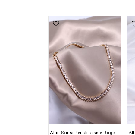
Altın Sarısı Renkli kesme Baget Taşlı Su Yolu Choker Kolye