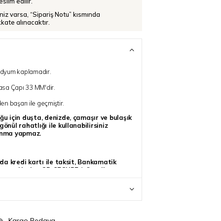
slim edilir.
iniz varsa, “Sipariş Notu” kısmında
ikkate alınacaktır.
rodyum kaplamadır.
asa Çapı 33 MM'dir.
den başarı ile geçmiştir.
ğu için duşta, denizde, çamaşır ve bulaşık
önül rahatlığı ile kullanabilirsiniz
lanma yapmaz.
 da kredi kartı ile taksit, Bankamatik
seçenekleri ve 3D SECURE (güvenli
olay bir şekilde gerçekleştirebilirsiniz.
 verilen siparişler gün içerisinde kargoya
en siparişler de ertesi gün kargoya
Kargo Bedava