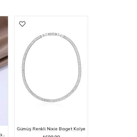
Gümüş Renkli Nixie Baget Kolye
Gümüş Renkli Kesme Baget Taşlı Su Yolu Bileklik
₺699,99