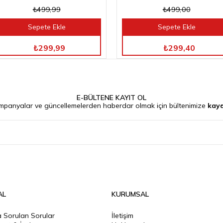
₺499,99
₺499,00
Sepete Ekle
Sepete Ekle
TÜM ÜRÜNLERDE %40 İNDİRİM
TÜM ÜRÜNLERDE %40 İNDİRİM
₺299,99
₺299,40
E-BÜLTENE KAYIT OL
mpanyalar ve güncellemelerden haberdar olmak için bültenimize
kayd
AL
KURUMSAL
a Sorulan Sorular
İletişim