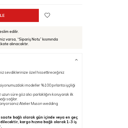
slim edilir.
iniz varsa, “Sipariş Notu” kısmında
ikkate alınacaktır.
iz sevdiklerinize özel hissettireceğiniz
iyonumuzdaki modeller %100 pırlanta işçiliği
un süre göz alıcı parlaklığını koruyarak ilk
nağı sağlar.
 arıyorsanız Atelier Muson wedding
z saate bağlı olarak gün içinde veya en geç
ilecektir, kargo hızına bağlı olarak 1-3 iş
.