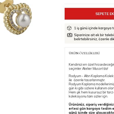
1 iş günü içinde kargoya te
Siparinize ait ek bir taleb
belirtebilirsiniz, özenle d
ÜRÜN ÖZELLIKLERI
Kendinizi en özel hissedeceğin
seçimler Atelier Muson'da!
Rodyum - Altın Kaplama Koleks
ile özenle tasarlanmıştır.
Rodyum Kaplama modellerimiz uz
gün ki gibi sizlere kullanım ola
Hem şık hem kusursuz bir tarz
koleksiyonu tam sizler için.
Ürününüz, sipariş verdiğini
ertesi gün kargoya teslim ed
günü içinde size ulaşacaktır