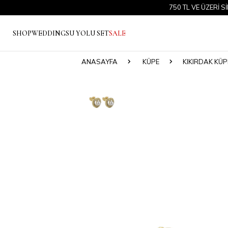
750 TL VE ÜZERİ SİPARİŞ
SHOP
WEDDING
SU YOLU SET
SALE
ANASAYFA
KÜPE
KIKIRDAK KÜP