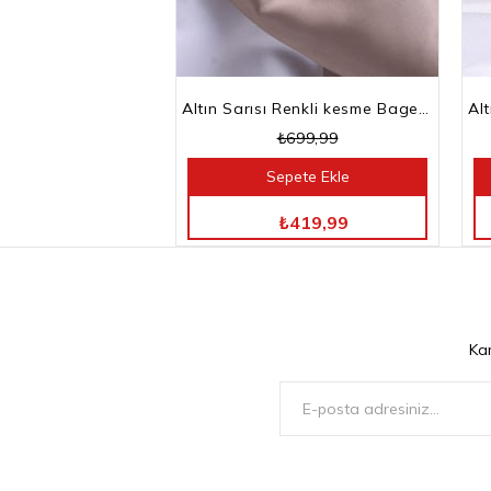
Altın Sarısı Renkli kesme Baget Taşlı Su Yolu Choker Kolye
₺699,99
Sepete Ekle
TÜM ÜRÜNLERDE %40 İNDİRİM
₺419,99
Ka