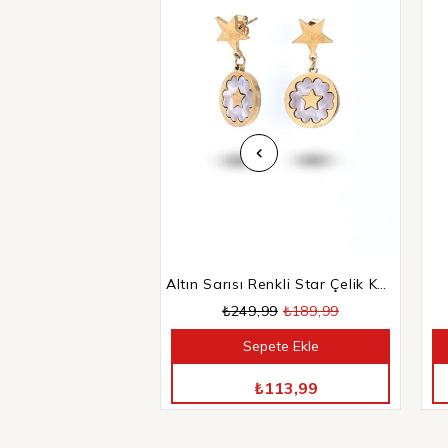
Altın Sarısı Renkli Star Çelik Küpe
₺249,99
₺189,99
Sepete Ekle
TÜM ÜRÜNLERDE %40 İNDİRİM
₺113,99