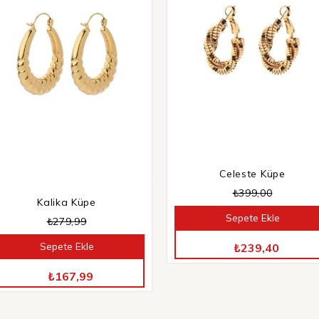
Celeste Küpe
₺399,00
Kalika Küpe
Sepete Ekle
₺279,99
TÜM ÜRÜNLERDE %40 İNDİRİM
Sepete Ekle
₺239,40
TÜM ÜRÜNLERDE %40 İNDİRİM
₺167,99