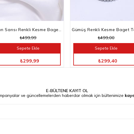
Altın Sarısı Renkli Kesme Baget Taşlı Su Yolu Bileklik
₺499,99
₺499,00
Sepete Ekle
Sepete Ekle
TÜM ÜRÜNLERDE %40 İNDİRİM
TÜM ÜRÜNLERDE %40 İNDİRİM
₺299,99
₺299,40
E-BÜLTENE KAYIT OL
mpanyalar ve güncellemelerden haberdar olmak için bültenimize
kayd