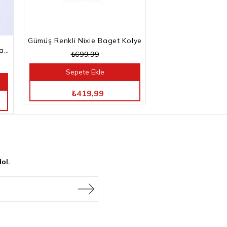
Gümüş Renkli Nixie Baget Kolye
Gümüş Renkli Kesme Baget Taşlı Su Yolu Bileklik
₺699,99
Sepete Ekle
TÜM ÜRÜNLERDE %40 İNDİRİM
₺419,99
ol.