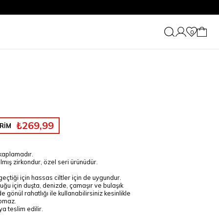
0
₺269,99
RİM
 kaplamadır.
rılmış zirkondur, özel seri ürünüdür.
 geçtiği için hassas ciltler için de uygundur.
uğu için duşta, denizde, çamaşır ve bulaşık
gönül rahatlığı ile kullanabilirsiniz kesinlikle
pmaz.
a teslim edilir.