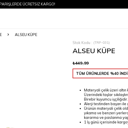
LERDE ÜCRETSİZ KARGO!
E
ALSEU KÜPE
Stok Kodu
(TRP-031)
ALSEU KÜPE
₺449,99
TÜM ÜRÜNLERDE %40 İNDİ
Materyali çelik üzeri altın
Üzerindeki taşlar sıkılaştı
Birebir kuyumcu işçiliğidir.
Alerji testinden başarı ile
Ürünün materyali çelik old
yıkama ve benzeri yerlerde 
kararma ve paslanma ya
1 İş günü içerisinde kargoy