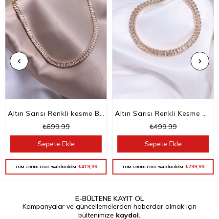
Altın Sarısı Renkli kesme Baget Taşlı Su Yolu Choker Kolye
Altın Sarısı Renkli Kesme Baget Taşlı Su Yolu Bileklik
₺699,99
₺499,99
Sepete Ekle
Sepete Ekle
₺419,99
₺299,99
TÜM ÜRÜNLERDE %40 İNDİRİM
TÜM ÜRÜNLERDE %40 İNDİRİM
E-BÜLTENE KAYIT OL
Kampanyalar ve güncellemelerden haberdar olmak için
bültenimize
kaydol.