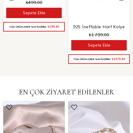
₺499,00
Sepete Ekle
925 İneffable Harf Kolye
₺299,40
TÜM ÜRÜNLERDE %40 İNDİRİM
₺1.799,00
Sepete Ekle
₺1079,40
TÜM ÜRÜNLERDE %40 İNDİRİM
EN ÇOK ZİYARET EDİLENLER