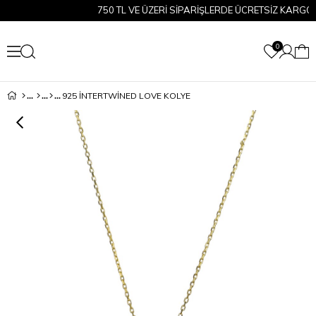
750 TL VE ÜZERİ SİPARİŞLERDE ÜCRETSİZ KARGO!
0
925 İNTERTWINED LOVE KOLYE