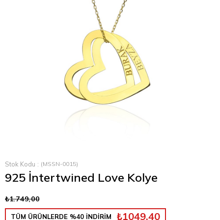
›
Stok Kodu
(MSSN-0015)
925 İntertwined Love Kolye
₺1.749,00
₺1049,40
TÜM ÜRÜNLERDE %40 İNDİRİM