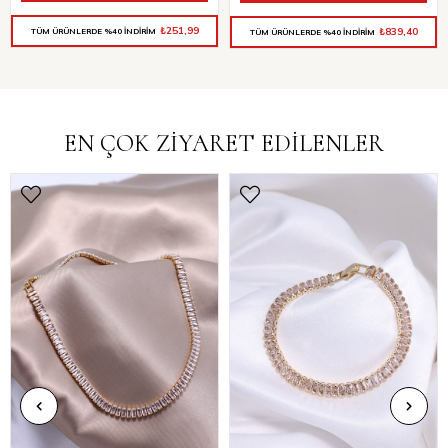
₺251,99
₺839,40
TÜM ÜRÜNLERDE %40 İNDİRİM
TÜM ÜRÜNLERDE %40 İNDİRİM
EN ÇOK ZİYARET EDİLENLER