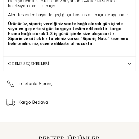
Hem şık hem kusursuz bir tarz arıyorsanız Atelier Muson takı
koleksiyonu tam sizler için.
Alerji testinden başarı ile geçtiği için hassas ciltler için de uygundur.
Ürününüz, sipariş verdiğiniz saate bağlı olarak gün içinde
veya en geç ertesi gün kargoya teslim edilecektir, kargo
hızına bağlı olarak 1-3 iş günü içinde size ulaşacaktır.
Siparinize ait ek bir talebiniz varsa, “Sipariş Notu” kısmında
belirtebilirsiniz, özenle dikkate alınacaktır.
ÖDEME SEÇENEKLERI
Telefonla Sipariş
Kargo Bedava