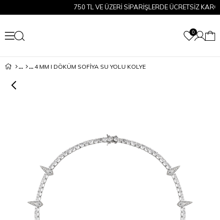
750 TL VE ÜZERİ SİPARİŞLERDE ÜCRETSİZ KARGO!
0
4 MM I DÖKÜM SOFİYA SU YOLU KOLYE