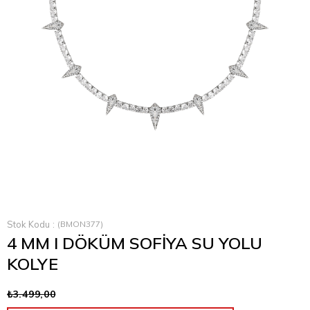
›
Stok Kodu
(BMON377)
4 MM I DÖKÜM SOFİYA SU YOLU
KOLYE
₺3.499,00