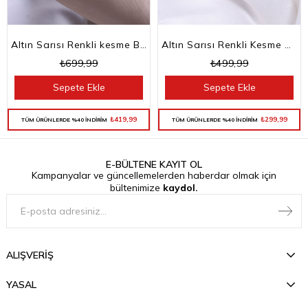
Altın Sarısı Renkli kesme Baget Taşlı Su Yolu Choker Kolye
Altın Sarısı Renkli Kesme Baget Taşlı Su Yolu Bileklik
₺699,99
₺499,99
Sepete Ekle
Sepete Ekle
₺419,99
₺299,99
TÜM ÜRÜNLERDE %40 İNDİRİM
TÜM ÜRÜNLERDE %40 İNDİRİM
E-BÜLTENE KAYIT OL
Kampanyalar ve güncellemelerden haberdar olmak için
bültenimize
kaydol.
ALIŞVERİŞ
YASAL