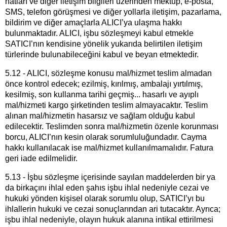
hatları ve diğer iletişim bilgileri üzerinden mektup, e-posta,
SMS, telefon görüşmesi ve diğer yollarla iletişim, pazarlama,
bildirim ve diğer amaçlarla ALICI’ya ulaşma hakkı
bulunmaktadır. ALICI, işbu sözleşmeyi kabul etmekle
SATICI’nın kendisine yönelik yukarıda belirtilen iletişim
türlerinde bulunabileceğini kabul ve beyan etmektedir.
5.12 - ALICI, sözleşme konusu mal/hizmet teslim almadan
önce kontrol edecek; ezilmiş, kırılmış, ambalajı yırtılmış,
kesilmiş, son kullanma tarihi geçmiş... hasarlı ve ayıplı
mal/hizmeti kargo şirketinden teslim almayacaktır. Teslim
alınan mal/hizmetin hasarsız ve sağlam olduğu kabul
edilecektir. Teslimden sonra mal/hizmetin özenle korunması
borcu, ALICI’nın kesin olarak sorumluluğundadır. Cayma
hakkı kullanılacak ise mal/hizmet kullanılmamalıdır. Fatura
geri iade edilmelidir.
5.13 - İşbu sözleşme içerisinde sayılan maddelerden bir ya
da birkaçını ihlal eden şahıs işbu ihlal nedeniyle cezai ve
hukuki yönden kişisel olarak sorumlu olup, SATICI’yı bu
ihlallerin hukuki ve cezai sonuçlarından ari tutacaktır. Ayrıca;
işbu ihlal nedeniyle, olayın hukuk alanına intikal ettirilmesi