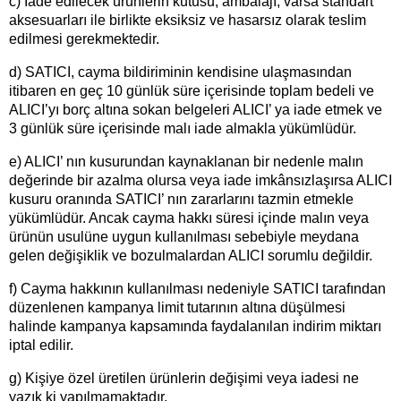
c) İade edilecek ürünlerin kutusu, ambalajı, varsa standart
aksesuarları ile birlikte eksiksiz ve hasarsız olarak teslim
edilmesi gerekmektedir.
d) SATICI, cayma bildiriminin kendisine ulaşmasından
itibaren en geç 10 günlük süre içerisinde toplam bedeli ve
ALICI’yı borç altına sokan belgeleri ALICI’ ya iade etmek ve
3 günlük süre içerisinde malı iade almakla yükümlüdür.
e) ALICI’ nın kusurundan kaynaklanan bir nedenle malın
değerinde bir azalma olursa veya iade imkânsızlaşırsa ALICI
kusuru oranında SATICI’ nın zararlarını tazmin etmekle
yükümlüdür. Ancak cayma hakkı süresi içinde malın veya
ürünün usulüne uygun kullanılması sebebiyle meydana
gelen değişiklik ve bozulmalardan ALICI sorumlu değildir.
f) Cayma hakkının kullanılması nedeniyle SATICI tarafından
düzenlenen kampanya limit tutarının altına düşülmesi
halinde kampanya kapsamında faydalanılan indirim miktarı
iptal edilir.
g) Kişiye özel üretilen ürünlerin değişimi veya iadesi ne
yazık ki yapılmamaktadır.