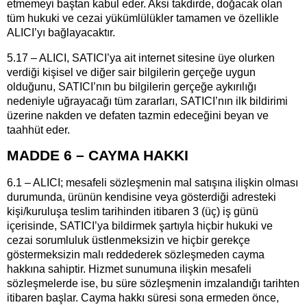
etmemeyi baştan kabul eder. Aksi takdirde, doğacak olan
tüm hukuki ve cezai yükümlülükler tamamen ve özellikle
ALICI’yı bağlayacaktır.
5.17 – ALICI, SATICI’ya ait internet sitesine üye olurken
verdiği kişisel ve diğer sair bilgilerin gerçeğe uygun
olduğunu, SATICI’nın bu bilgilerin gerçeğe aykırılığı
nedeniyle uğrayacağı tüm zararları, SATICI’nın ilk bildirimi
üzerine nakden ve defaten tazmin edeceğini beyan ve
taahhüt eder.
MADDE 6 – CAYMA HAKKI
6.1 – ALICI; mesafeli sözleşmenin mal satışına ilişkin olması
durumunda, ürünün kendisine veya gösterdiği adresteki
kişi/kuruluşa teslim tarihinden itibaren 3 (üç) iş günü
içerisinde, SATICI’ya bildirmek şartıyla hiçbir hukuki ve
cezai sorumluluk üstlenmeksizin ve hiçbir gerekçe
göstermeksizin malı reddederek sözleşmeden cayma
hakkına sahiptir. Hizmet sunumuna ilişkin mesafeli
sözleşmelerde ise, bu süre sözleşmenin imzalandığı tarihten
itibaren başlar. Cayma hakkı süresi sona ermeden önce,