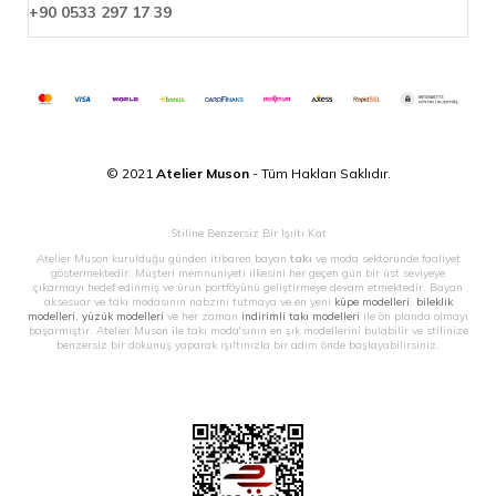
+90 0533 297 17 39
© 2021
Atelier Muson
- Tüm Hakları Saklıdır.
Stiline Benzersiz Bir Işıltı Kat
Atelier Muson kurulduğu günden itibaren bayan
takı
ve moda sektöründe faaliyet
göstermektedir. Müşteri memnuniyeti ilkesini her geçen gün bir üst seviyeye
çıkarmayı hedef edinmiş ve ürün portföyünü geliştirmeye devam etmektedir. Bayan
aksesuar ve takı modasının nabzını tutmaya ve en yeni
küpe modelleri
,
bileklik
modelleri
,
yüzük modelleri
ve her zaman
indirimli takı modelleri
ile ön planda olmayı
başarmıştır. Atelier Muson ile takı moda'sının en şık modellerini bulabilir ve stilinize
benzersiz bir dokunuş yaparak ışıltınızla bir adım önde başlayabilirsiniz.