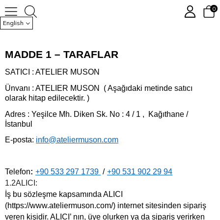
0
English
MADDE 1 – TARAFLAR
SATICI : ATELIER MUSON
Ünvanı : ATELIER MUSON ( Aşağıdaki metinde satıcı
olarak hitap edilecektir. )
Adres : Yeşilce Mh. Diken Sk. No : 4 / 1 , Kağıthane /
İstanbul
E-posta:
info@ateliermuson.com
Telefon
:
+90 533 297 1739
/
+90 531 902 29 94
1.2ALICI:
İş bu sözleşme kapsamında ALICI
(https://www.ateliermuson.com/) internet sitesinden sipariş
veren kişidir. ALICI’ nın, üye olurken ya da sipariş verirken