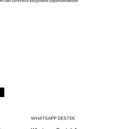
esmi tatil süresince kargolama yapılmamaktadır.
WHATSAPP DESTEK