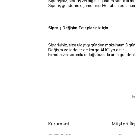
Siparişiniz, sipariş verdiğiniz günden sonra ki 
Sipariş gönderim aşamalarını Hesabım bölümündek
Sipariş Değişim Talepleriniz için :
Siparişiniz, size ulaştığı günden maksimum 3 gün
Değişim ve iadeler de kargo ALICI'ya aittir.
Firmamızın sorumlu olduğu kusurlu ürün gönderiler
Kurumsal
Müşteri İliş