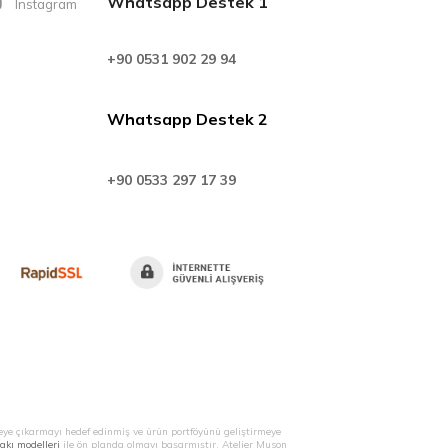
Whatsapp Destek 1
Instagram
+90 0531 902 29 94
Whatsapp Destek 2
+90 0533 297 17 39
eye çıkarmayı hedef edinmiş ve ürün portföyünü geliştirmeye
takı modelleri
ile ön planda olmayı başarmıştır. Atelier Muson