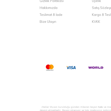
Gizlilik Politikası
Üyelik
Hakkımızda
Satış Sözle
Teslimat & İade
Kargo & Tesl
Bize Ulaşın
KVKK
Atelier Muson kurulduğu günden itibaren bayan
takı
ve mod
devam etmektedir. Bayan aksesuar ve takı modasının nabzın