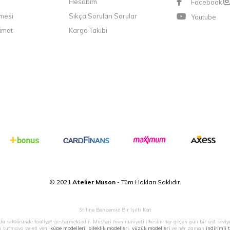
Hesabım
Facebook
şmesi
Sıkça Sorulan Sorular
Youtube
imat
Kargo Takibi
© 2021
Atelier Muson
- Tüm Hakları Saklıdır.
Stiline Benzersiz Bir Işıltı Kat
a sektöründe faaliyet göstermektedir. Müşteri memnuniyeti ilkesini her geçen gün bir üst seviy
ı tutmaya ve en yeni
küpe modelleri
,
bileklik modelleri
,
yüzük modelleri
ve her zaman
indirimli 