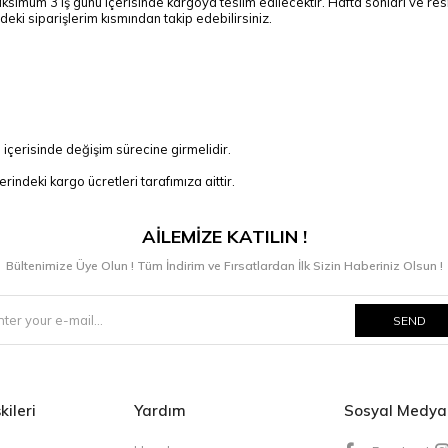
maksimum 3 iş günü içerisinde kargoya teslim edilecektir. Hafta sonları ve r
i siparişlerim kısmından takip edebilirsiniz.
 içerisinde değişim sürecine girmelidir.
indeki kargo ücretleri tarafımıza aittir.
AİLEMİZE KATILIN !
Bültenimize Üye Olun ! Tüm İndirim ve Fırsatlardan İlk Sizin Haberiniz Olsun !
SEND
kileri
Yardım
Sosyal Medya