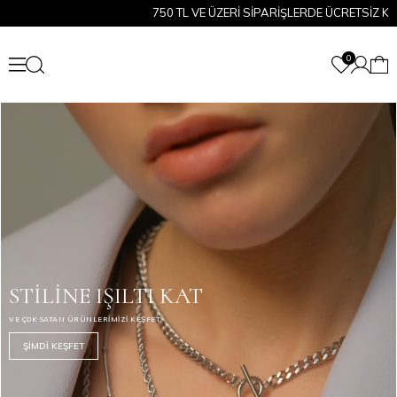
750 TL VE ÜZERİ SİPARİŞLERDE ÜCRETSİZ KARGO!
0
STİLİNE IŞILTI KAT
VE ÇOK SATAN ÜRÜNLERİMİZİ KEŞFET
ŞİMDİ KEŞFET