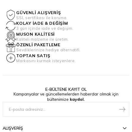
GÜVENLİ ALIŞVERİŞ
SSL sertifikası ile koruma.
KOLAY İADE & DEĞİŞİM
3 gün içinde iade ve değişim.
MUSON KALİTESİ
Kaliteli malzeme ile üretim.
ÖZENLİ PAKETLEME
Sevdiklerinize hediye alternatifi.
TOPTAN SATIŞ
Markasını kurmak isteyenlere.
E-BÜLTENE KAYIT OL
Kampanyalar ve güncellemelerden haberdar olmak için
bültenimize
kaydol.
ALIŞVERİŞ